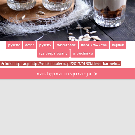
pyszne
deser
pyszny
mascarpone
masa krówkowa
kajmak
ryż preparowany
w pucharku
źródło inspiracji:
http://smakinatalerzu.pl/2017/01/03/deser-karmelo…
następna inspiracja ➤