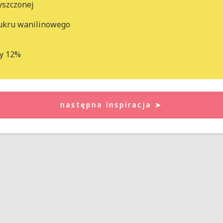
zyszczonej
cukru wanilinowego
ny 12%
następna inspiracja ➤