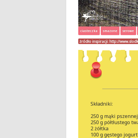
ciasteczka
smażone
serowe
źródło inspiracji:
http://www.slodk
Składniki:
250 g mąki pszennej
250 g półtłustego t
2 żółtka
100 g gęstego jogur