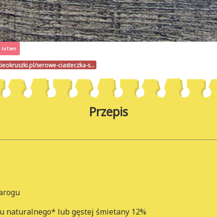
łatwe
ieokruszki.pl/serowe-ciasteczka-s…
Przepis
warogu
tu naturalnego* lub gęstej śmietany 12%