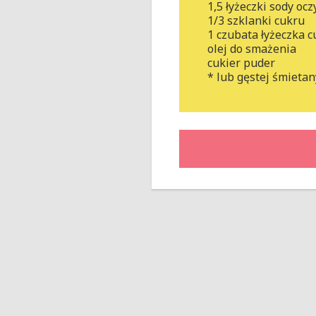
1,5 łyżeczki sody oc
1/3 szklanki cukru
1 czubata łyżeczka 
olej do smażenia
cukier puder
* lub gęstej śmieta