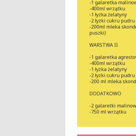
-1 galaretka malino
-400ml wrzątku
-1 łyżka żelatyny
-2 łyżki cukru pudru 
-200ml mleka skonde
puszki)
WARSTWA II
-1 galaretka agrest
-400ml wrzątku
-1 łyżka żelatyny
-2 łyżki cukru pudru 
-200 ml mleka skon
DODATKOWO
-2 galaretki malino
-750 ml wrzątku