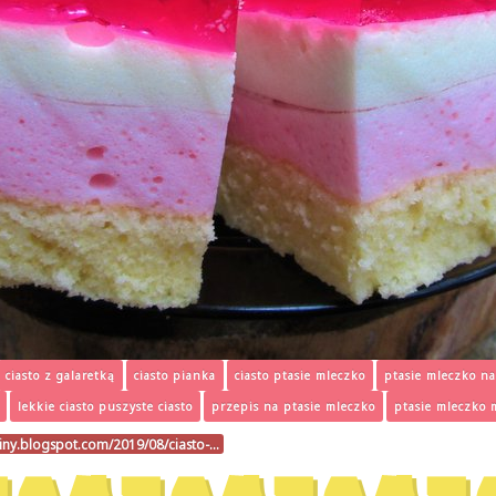
ciasto z galaretką
ciasto pianka
ciasto ptasie mleczko
ptasie mleczko 
lekkie ciasto puszyste ciasto
przepis na ptasie mleczko
ptasie mleczko 
riny.blogspot.com/2019/08/ciasto-…