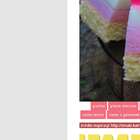
pianka
ptasie mleczko
ciasto letnie
ciasto z galaretek
źródło inspiracji:
http://smaki-kat