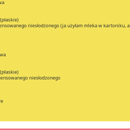
wa
(płaskie)
nsowanego niesłodzonego (ja użyłam mleka w kartoniku, al
owa
(płaskie)
densowanego niesłodzonego
we