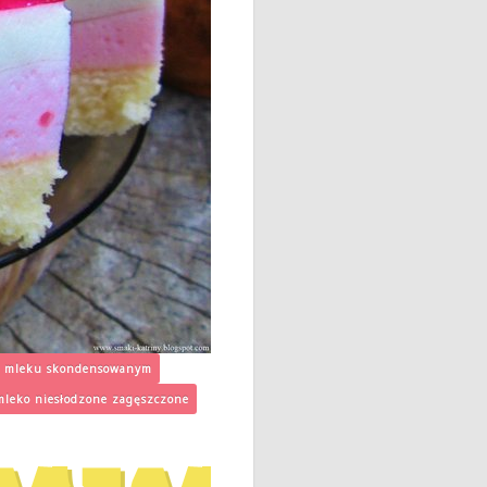
na mleku skondensowanym
mleko niesłodzone zagęszczone