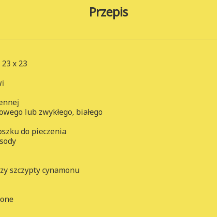
Przepis
 23 x 23
wi
zennej
nowego lub zwykłego, białego
oszku do pieczenia
 sody
rzy szczypty cynamonu
pone