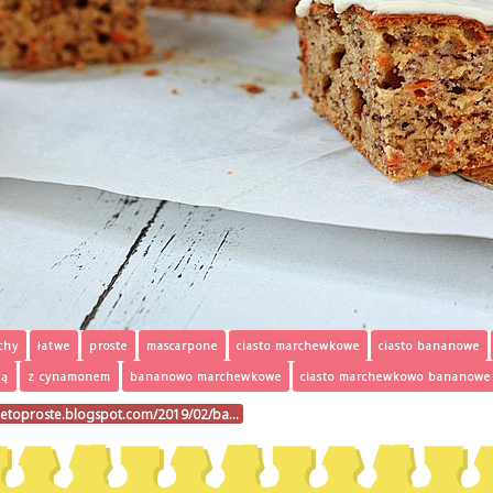
chy
łatwe
proste
mascarpone
ciasto marchewkowe
ciasto bananowe
ką
z cynamonem
bananowo marchewkowe
ciasto marchewkowo bananowe
ietoproste.blogspot.com/2019/02/ba…