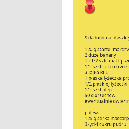
Składniki na blaszkę
120 g startej march
2 duże banany
1 i 1/2 szkl mąki ps
1/2 szkl cukru trzci
3 jajka kl L
1 płaska łyżeczka pr
1/2 płaskiej łyżeczki
1/2 szkl oleju
50 g orzechów
ewentualnie dwie/t
polewa:
125 g serka mascar
3 łyżki cukru pudru