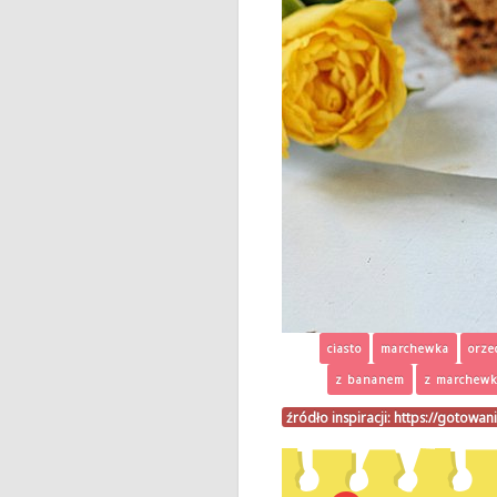
ciasto
marchewka
orze
z bananem
z marchew
źródło inspiracji:
https://gotowan