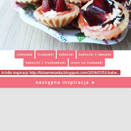
czekolada
truskawki
babeczki
babeczki z owocami
babeczki z truskawkami
sezon na truskawki
źródło inspiracji:
http://bitasmietanka.blogspot.com/2018/07/53-babe…
następna inspiracja ➤