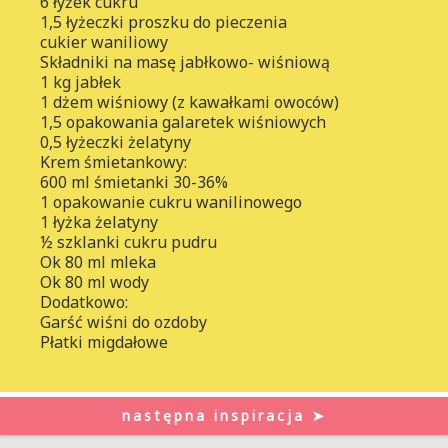
6 łyżek cukru
1,5 łyżeczki proszku do pieczenia
cukier waniliowy
Składniki na masę jabłkowo- wiśniową
1 kg jabłek
1 dżem wiśniowy (z kawałkami owoców)
1,5 opakowania galaretek wiśniowych
0,5 łyżeczki żelatyny
Krem śmietankowy:
600 ml śmietanki 30-36%
1 opakowanie cukru wanilinowego
1 łyżka żelatyny
½ szklanki cukru pudru
Ok 80 ml mleka
Ok 80 ml wody
Dodatkowo:
Garść wiśni do ozdoby
Płatki migdałowe
następna inspiracja ➤