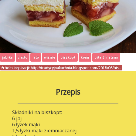
jabłka
ciasto
lato
wiśnie
biszkopt
krem
bita śmietana
źródło inspiracji:
http://tradycyjnakuchnia.blogspot.com/2018/06/bis…
Przepis
Składniki na biszkopt:
6 jaj
6 łyżek mąki
1,5 łyżki mąki ziemniaczanej