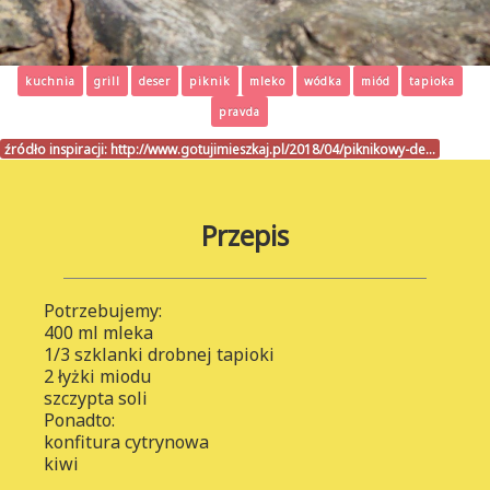
kuchnia
grill
deser
piknik
mleko
wódka
miód
tapioka
pravda
źródło inspiracji:
http://www.gotujimieszkaj.pl/2018/04/piknikowy-de…
Przepis
Potrzebujemy:
400 ml mleka
1/3 szklanki drobnej tapioki
2 łyżki miodu
szczypta soli
Ponadto:
konfitura cytrynowa
kiwi