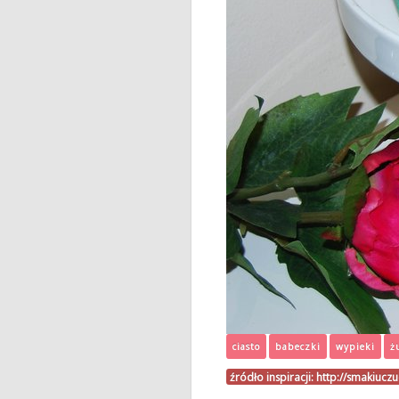
ciasto
babeczki
wypieki
ż
źródło inspiracji:
http://smakiucz