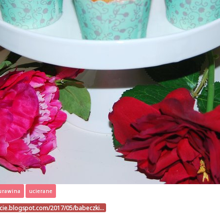
urawina
ucierane
ucie.blogspot.com/2017/05/babeczki…