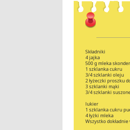
Składniki
4 jajka
500 g mleka skonde
1 szklanka cukru
3/4 szklanki oleju
2 łyżeczki proszku d
3 szklanki mąki
3/4 szklanki suszon
lukier
1 szklanka cukru pu
4 łyżki mleka
Wszystko dokładnie