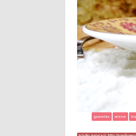
galaretka
wiśnie
bi
źródło inspiracji:
http://vaniliow