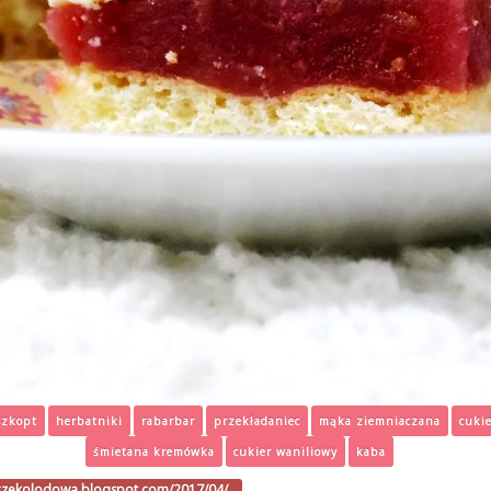
szkopt
herbatniki
rabarbar
przekładaniec
mąka ziemniaczana
cuki
śmietana kremówka
cukier waniliowy
kaba
oczekolodowa.blogspot.com/2017/04/…