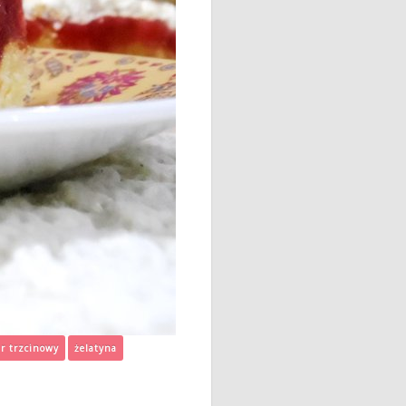
er trzcinowy
żelatyna