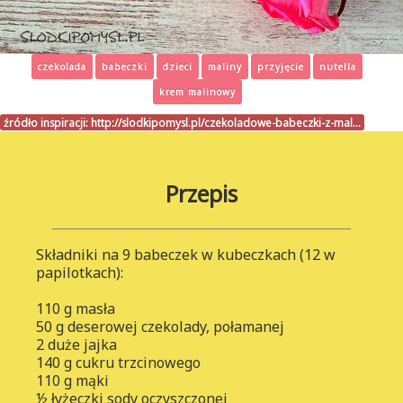
czekolada
babeczki
dzieci
maliny
przyjęcie
nutella
krem malinowy
źródło inspiracji:
http://slodkipomysl.pl/czekoladowe-babeczki-z-mal…
Przepis
Składniki na 9 babeczek w kubeczkach (12 w
papilotkach):
110 g masła
50 g deserowej czekolady, połamanej
2 duże jajka
140 g cukru trzcinowego
110 g mąki
½ łyżeczki sody oczyszczonej