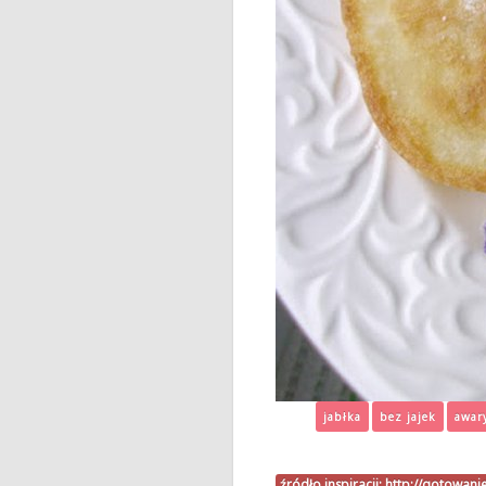
jabłka
bez jajek
awar
źródło inspiracji:
http://gotowan