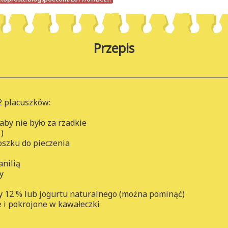
Przepis
2 placuszków:
 aby nie było za rzadkie
)
oszku do pieczenia
anilią
y
ny 12 % lub jogurtu naturalnego (można pominąć)
e i pokrojone w kawałeczki