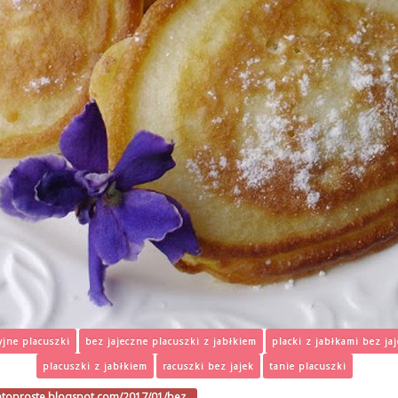
yjne placuszki
bez jajeczne placuszki z jabłkiem
placki z jabłkami bez ja
placuszki z jabłkiem
racuszki bez jajek
tanie placuszki
ietoproste.blogspot.com/2017/01/bez…