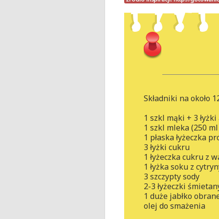
Składniki na około 1
1 szkl mąki + 3 łyżki
1 szkl mleka (250 ml 
1 płaska łyżeczka pr
3 łyżki cukru
1 łyżeczka cukru z w
1 łyżka soku z cytryn
3 szczypty sody
2-3 łyżeczki śmieta
1 duże jabłko obran
olej do smażenia