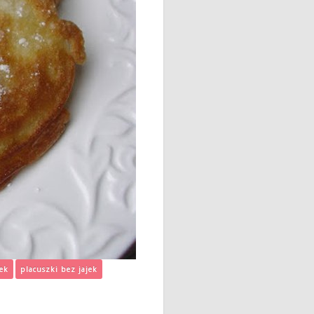
jek
placuszki bez jajek