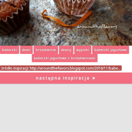
babeczki
deser
brzoskwinie
desery
wypieki
babeczki jogurtowe
babeczki jogurtowe z brzoskwiniami
źródło inspiracji:
http://aroundtheflavors.blogspot.com/2016/11/babe…
następna inspiracja ➤