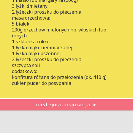
3 łyżki śmietany
2 łyżeczki proszku do pieczenia
masa orzechowa:
5 białek
200g orzechów mielonych np. włoskich lub
innych
1 szklanka cukru
1 łyżka mąki ziemniaczanej
1 łyżka mąki pszennej
2 łyżeczki proszku do pieczenia
szczypta soli
dodatkowo:
konfitura różana do przełożenia (ok. 410 g)
cukier puder do posypania
następna inspiracja ➤