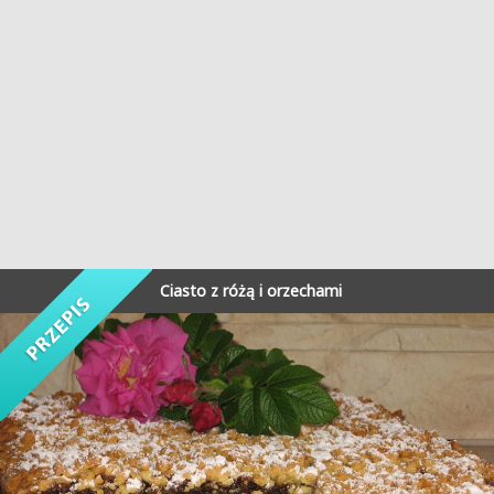
Ciasto z różą i orzechami