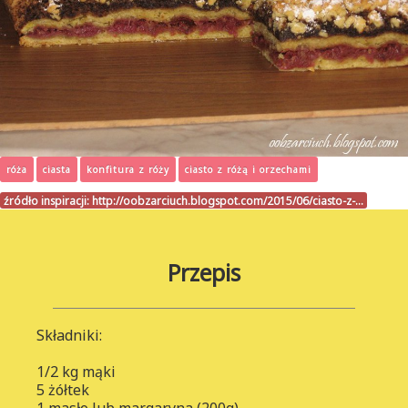
róża
ciasta
konfitura z róży
ciasto z różą i orzechami
źródło inspiracji:
http://oobzarciuch.blogspot.com/2015/06/ciasto-z-…
Przepis
Składniki:
1/2 kg mąki
5 żółtek
1 masło lub margaryna (200g)