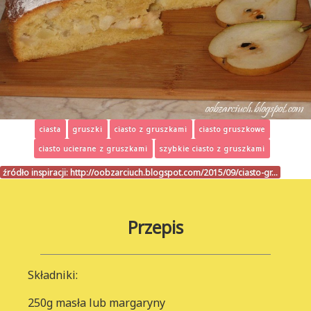
ciasta
gruszki
ciasto z gruszkami
ciasto gruszkowe
ciasto ucierane z gruszkami
szybkie ciasto z gruszkami
źródło inspiracji:
http://oobzarciuch.blogspot.com/2015/09/ciasto-gr…
Przepis
Składniki:
250g masła lub margaryny