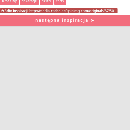
urodziny
dekoracje
dzieci
torty
źródło inspiracji:
http://media-cache-ec0.pinimg.com/originals/87/50…
następna inspiracja ➤