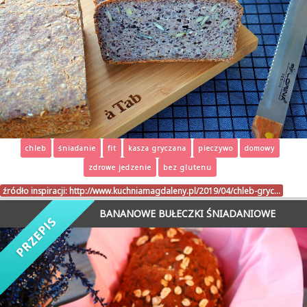
chleb
śniadanie
fit
kasza gryczana
pieczywo
domowy
zdrowe jedzenie
bez glutenu
źródło inspiracji:
http://www.kuchniamagdaleny.pl/2019/04/chleb-gryc…
BANANOWE BUŁECZKI ŚNIADANIOWE