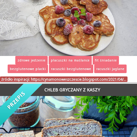
zdrowe jedzenie
placuszki na maślance
fit śniadanie
bezglutenowe placki
racuszki bezglutenowe
racuszki jaglane
źródło inspiracji:
https://cynamonoweszczescie.blogspot.com/2021/04/…
CHLEB GRYCZANY Z KASZY