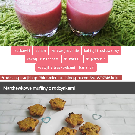
truskawki
banan
zdrowe jedzenie
koktajl truskawkowy
koktajl z bananem
fit koktajl
fit jedzenie
koktajl z truskawkami i bananem
źródło inspiracji:
http://bitasmietanka.blogspot.com/2018/07/46-kokt…
Marchewkowe muffiny z rodzynkami