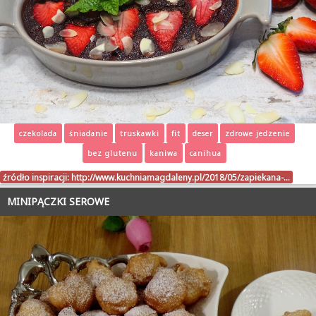
czekolada
śniadanie
truskawki
fit
deser
zdrowe jedzenie
bez glutenu
kaniwa
canihua
źródło inspiracji:
http://www.kuchniamagdaleny.pl/2018/05/zapiekana-…
MINIPĄCZKI SEROWE