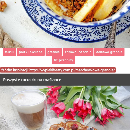
musli
płatki owsiane
granola
zdrowe jedzenie
domowa granola
fit przepisy
źródło inspiracji:
https://wypiekibeaty.com.pl/marchewkowa-granola/
Puszyste racuszki na maślance