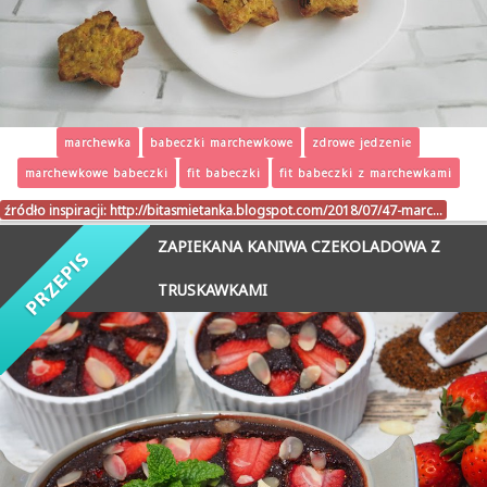
marchewka
babeczki marchewkowe
zdrowe jedzenie
marchewkowe babeczki
fit babeczki
fit babeczki z marchewkami
źródło inspiracji:
http://bitasmietanka.blogspot.com/2018/07/47-marc…
ZAPIEKANA KANIWA CZEKOLADOWA Z
TRUSKAWKAMI