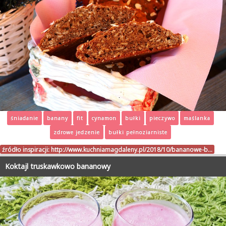
śniadanie
banany
fit
cynamon
bułki
pieczywo
maślanka
zdrowe jedzenie
bułki pełnoziarniste
źródło inspiracji:
http://www.kuchniamagdaleny.pl/2018/10/bananowe-b…
Koktajl truskawkowo bananowy