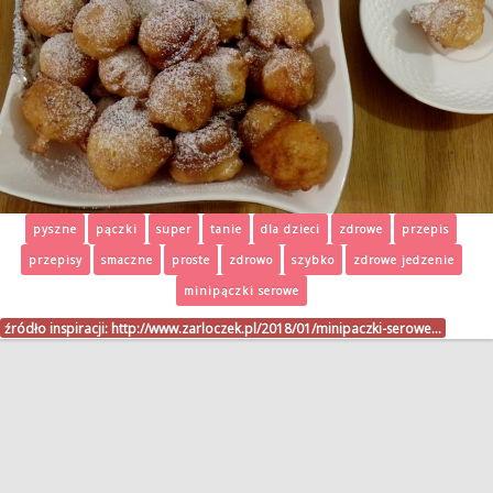
pyszne
pączki
super
tanie
dla dzieci
zdrowe
przepis
przepisy
smaczne
proste
zdrowo
szybko
zdrowe jedzenie
minipączki serowe
źródło inspiracji:
http://www.zarloczek.pl/2018/01/minipaczki-serowe…