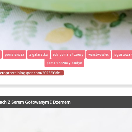
pomarańcza
z galaretką
sok pomarańczowy
warstwowiec
jogurtowa 
pomarańczowy budyń
ietoproste.blogspot.com/2023/03/le…
łkach Z Serem Gotowanym I Dżemem