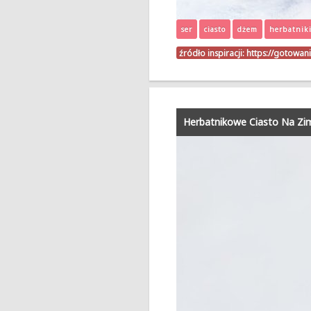
ser
ciasto
dżem
herbatnik
źródło inspiracji:
https://gotowa
Herbatnikowe Ciasto Na Zi