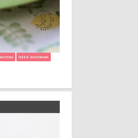
warstwa
lekkie warstwowe