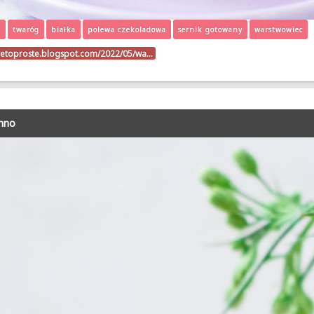
i
twaróg
białka
polewa czekoladowa
sernik gotowany
warstwowiec
nietoproste.blogspot.com/2022/05/wa…
mno