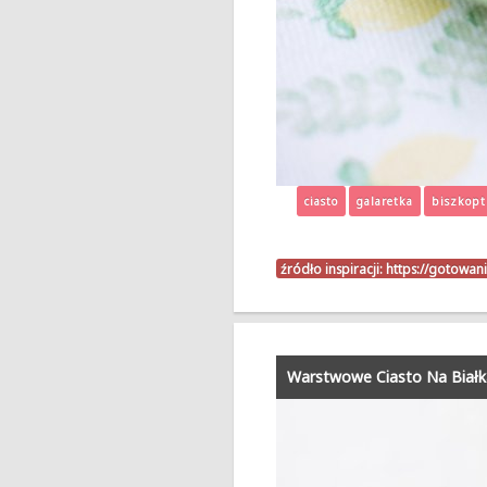
ciasto
galaretka
biszkopt
źródło inspiracji:
https://gotowan
Warstwowe Ciasto Na Bia