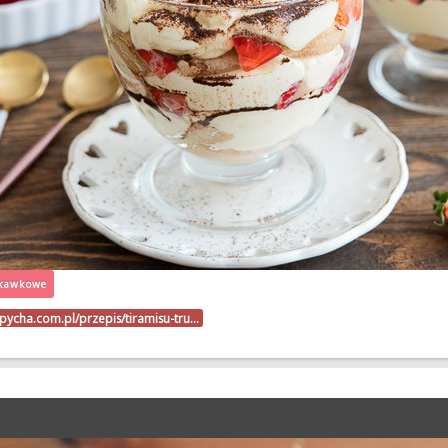
skawkowe
upycha.com.pl/przepis/tiramisu-tru…