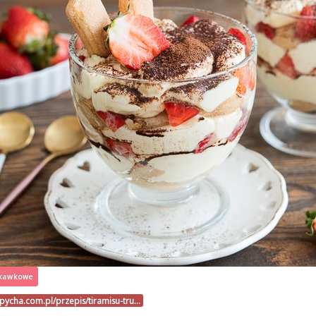
skawkowe
upycha.com.pl/przepis/tiramisu-tru…