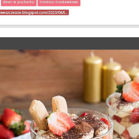
deser w pucharku
tiramisu truskawkowe
oweszczescie.blogspot.com/2023/06/t…