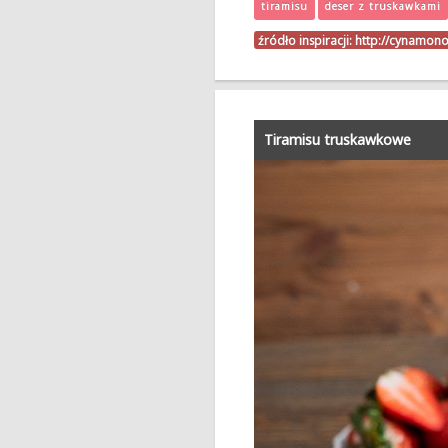
tiramisu
deser z truskawkami
źródło inspiracji:
http://cynamon
Tiramisu truskawkowe