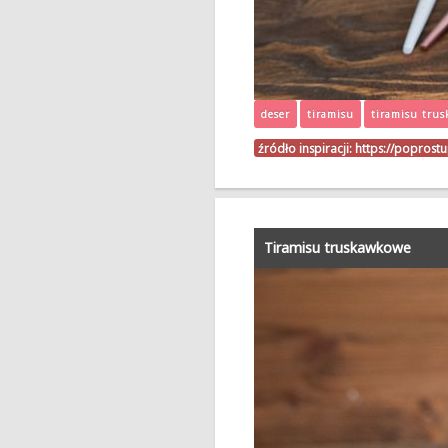
deser
tiramisu
tiramisu tru
źródło inspiracji:
https://poprost
Tiramisu truskawkowe