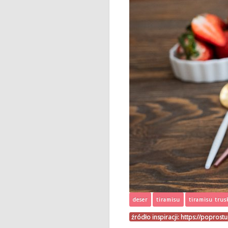
deser
tiramisu
tiramisu tru
źródło inspiracji:
https://poprost