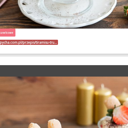
skawkowe
upycha.com.pl/przepis/tiramisu-tru…