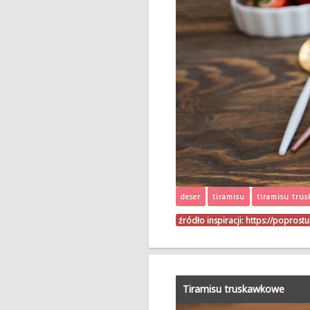
deser
tiramisu
tiramisu tru
źródło inspiracji:
https://poprost
Tiramisu truskawkowe