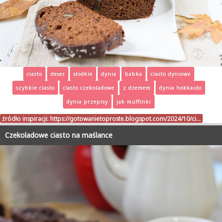
ciasto
deser
słodkie
dynia
babka
ciasto dyniowe
szybkie ciasto
ciasto czekoladowe
z dżemem
dynia hokkaido
dynia przepisy
jak muffinki
źródło inspiracji:
https://gotowanietoproste.blogspot.com/2024/10/ci…
Czekoladowe ciasto na maślance