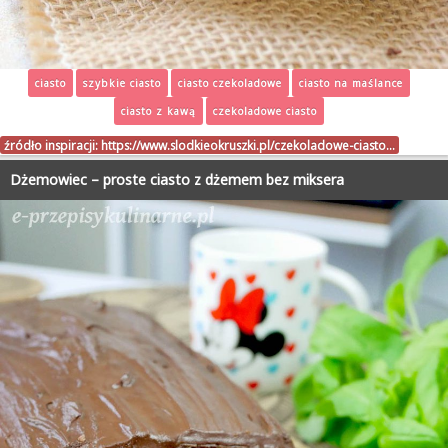
ciasto
szybkie ciasto
ciasto czekoladowe
ciasto na maślance
ciasto z kawą
czekoladowe ciasto
źródło inspiracji:
https://www.slodkieokruszki.pl/czekoladowe-ciasto…
Dżemowiec – proste ciasto z dżemem bez miksera