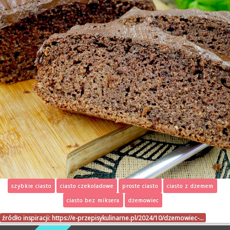
szybkie ciasto
ciasto czekoladowe
proste ciasto
ciasto z dżemem
ciasto bez miksera
dżemowiec
źródło inspiracji:
https://e-przepisykulinarne.pl/2024/10/dzemowiec-…