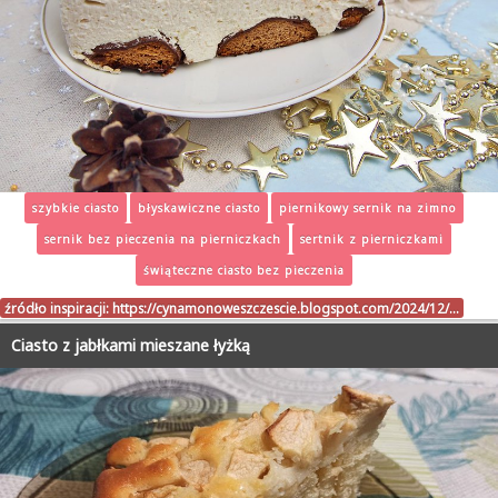
szybkie ciasto
błyskawiczne ciasto
piernikowy sernik na zimno
sernik bez pieczenia na pierniczkach
sertnik z pierniczkami
świąteczne ciasto bez pieczenia
źródło inspiracji:
https://cynamonoweszczescie.blogspot.com/2024/12/…
Ciasto z jabłkami mieszane łyżką