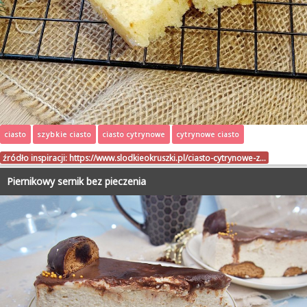
ciasto
szybkie ciasto
ciasto cytrynowe
cytrynowe ciasto
źródło inspiracji:
https://www.slodkieokruszki.pl/ciasto-cytrynowe-z…
Piernikowy sernik bez pieczenia