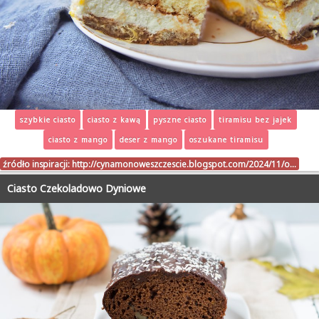
szybkie ciasto
ciasto z kawą
pyszne ciasto
tiramisu bez jajek
ciasto z mango
deser z mango
oszukane tiramisu
źródło inspiracji:
http://cynamonoweszczescie.blogspot.com/2024/11/o…
Ciasto Czekoladowo Dyniowe