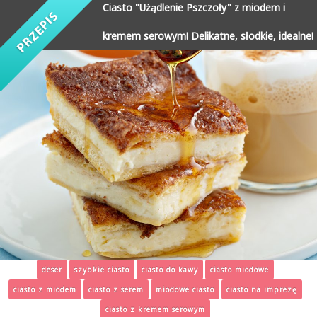
Ciasto "Użądlenie Pszczoły" z miodem i
kremem serowym! Delikatne, słodkie, idealne!
deser
szybkie ciasto
ciasto do kawy
ciasto miodowe
ciasto z miodem
ciasto z serem
miodowe ciasto
ciasto na imprezę
ciasto z kremem serowym