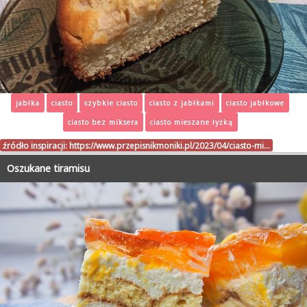
jabłka
ciasto
szybkie ciasto
ciasto z jabłkami
ciasto jabłkowe
ciasto bez miksera
ciasto mieszane łyżką
źródło inspiracji:
https://www.przepisnikmoniki.pl/2023/04/ciasto-mi…
Oszukane tiramisu