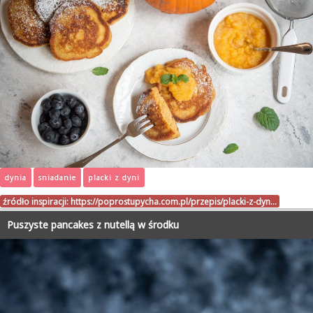
dynia
sniadanie
placki z dyni
źródło inspiracji:
https://poprostupycha.com.pl/przepis/placki-z-dyn…
Puszyste pancakes z nutellą w środku