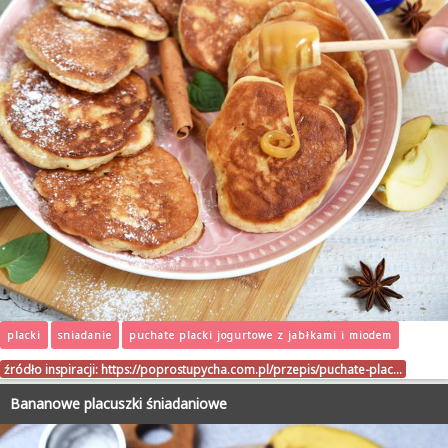
placki
sniadanie
puchate placki jogurtowe z jabłkami i miodem
źródło inspiracji:
https://poprostupycha.com.pl/przepis/puchate-plac…
Bananowe placuszki śniadaniowe