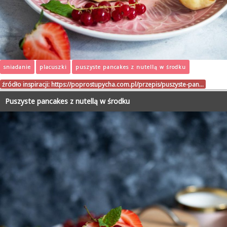
sniadanie
placuszki
puszyste pancakes z nutellą w środku
źródło inspiracji:
https://poprostupycha.com.pl/przepis/puszyste-pan…
Puszyste pancakes z nutellą w środku