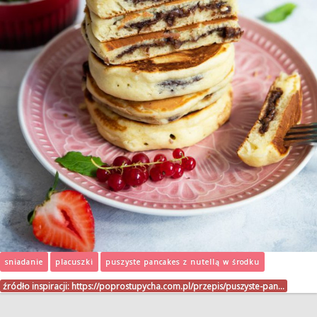
sniadanie
placuszki
puszyste pancakes z nutellą w środku
źródło inspiracji:
https://poprostupycha.com.pl/przepis/puszyste-pan…