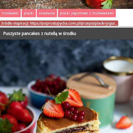
truskawki
placki
sniadanie
placki jogurtowe z truskawkami
źródło inspiracji:
https://poprostupycha.com.pl/przepis/placki-jogur…
Puszyste pancakes z nutellą w środku