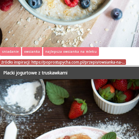
sniadanie
owsianka
najlepsza owsianka na mleku
źródło inspiracji:
https://poprostupycha.com.pl/przepis/owsianka-na-…
Placki jogurtowe z truskawkami