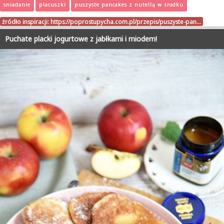
sniadanie
placuszki
puszyste pancakes z nutellą w środku
źródło inspiracji:
https://poprostupycha.com.pl/przepis/puszyste-pan…
Puchate placki jogurtowe z jabłkami i miodem!