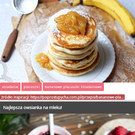
sniadanie
placuszki
bananowe placuszki śniadaniowe
źródło inspiracji:
https://poprostupycha.com.pl/przepis/bananowe-pla…
Najlepsza owsianka na mleku!