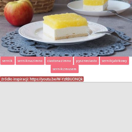
sernik
serniknazimno
ciastonazimno
pyszneciasto
sernikjabłkowy
sernikzmusem
źródło inspiracji:
https://youtu.be/W-YzRBUONQk