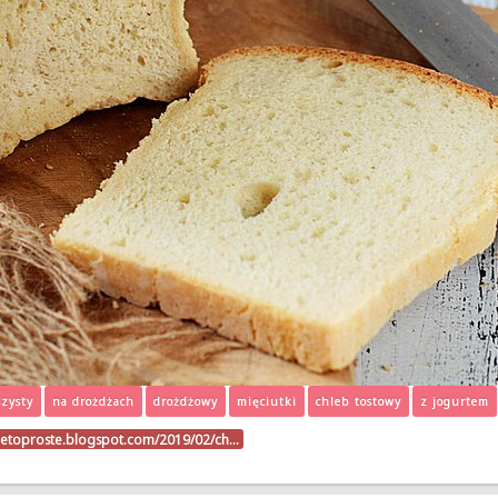
zysty
na drożdżach
drożdżowy
mięciutki
chleb tostowy
z jogurtem
ietoproste.blogspot.com/2019/02/ch…