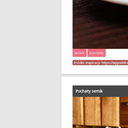
sernik
puszysty
źródło inspiracji:
https://wypiekib
Puchaty sernik