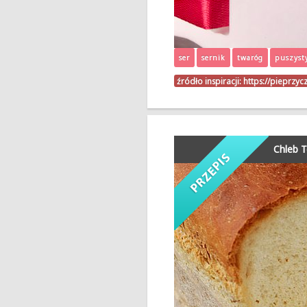
ser
sernik
twaróg
puszyst
źródło inspiracji:
https://pieprzyc
Chleb T