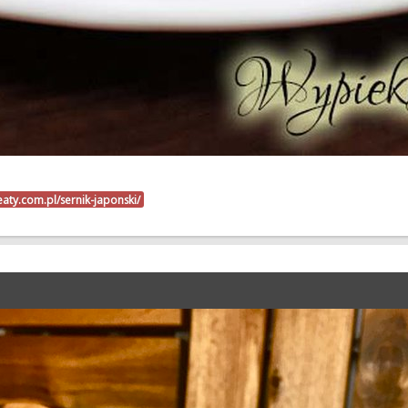
eaty.com.pl/sernik-japonski/