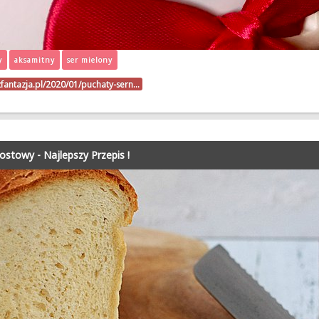
y
aksamitny
ser mielony
zfantazja.pl/2020/01/puchaty-sern…
ostowy - Najlepszy Przepis !