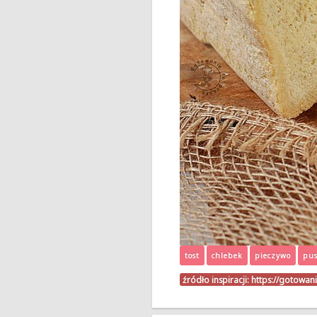
tost
chlebek
pieczywo
pus
źródło inspiracji:
https://gotowan