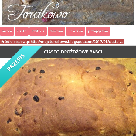
owoce
ciasto
szybkie
domowe
ucierane
przepyszne
źródło inspiracji:
http://mojetorcikowo.blogspot.com/2017/01/ciasto-…
CIASTO DROŻDŻOWE BABCI