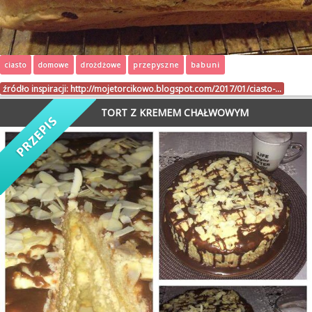
ciasto
domowe
drożdżowe
przepyszne
babuni
źródło inspiracji:
http://mojetorcikowo.blogspot.com/2017/01/ciasto-…
TORT Z KREMEM CHAŁWOWYM