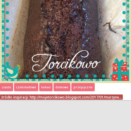
ciasto
czekoladowe
kakao
domowe
przepyszne
źródło inspiracji:
http://mojetorcikowo.blogspot.com/2017/01/murzyne…