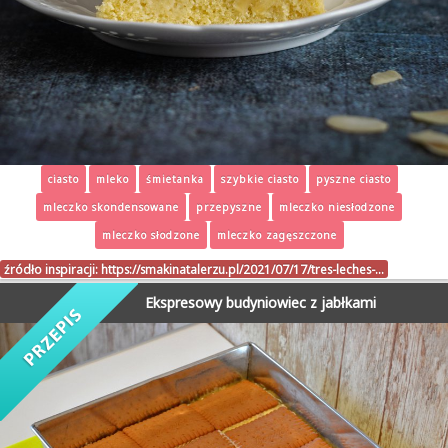
ciasto
mleko
śmietanka
szybkie ciasto
pyszne ciasto
mleczko skondensowane
przepyszne
mleczko niesłodzone
mleczko słodzone
mleczko zagęszczone
źródło inspiracji:
https://smakinatalerzu.pl/2021/07/17/tres-leches-…
Ekspresowy budyniowiec z jabłkami