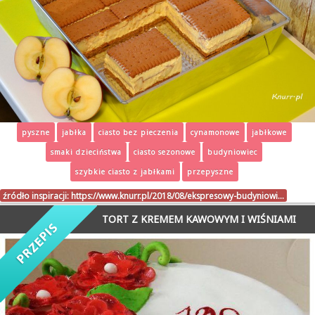
pyszne
jabłka
ciasto bez pieczenia
cynamonowe
jabłkowe
smaki dzieciństwa
ciasto sezonowe
budyniowiec
szybkie ciasto z jabłkami
przepyszne
źródło inspiracji:
https://www.knurr.pl/2018/08/ekspresowy-budyniowi…
TORT Z KREMEM KAWOWYM I WIŚNIAMI