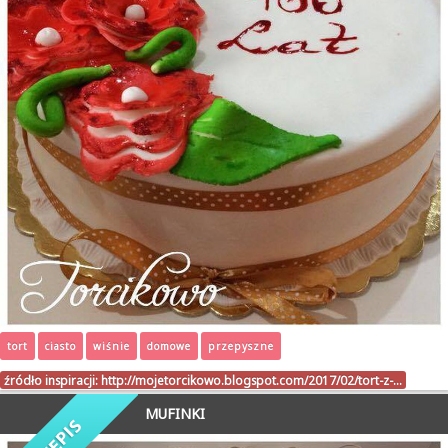
tort
ciasto
wiśnie
domowe
przepyszne
źródło inspiracji:
http://mojetorcikowo.blogspot.com/2017/02/tort-z-…
MUFINKI