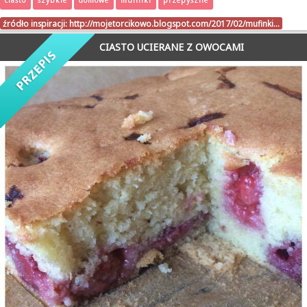
ciasto
szybkie
domowe
mufinki
przepyszne
źródło inspiracji:
http://mojetorcikowo.blogspot.com/2017/02/mufinki…
CIASTO UCIERANE Z OWOCAMI