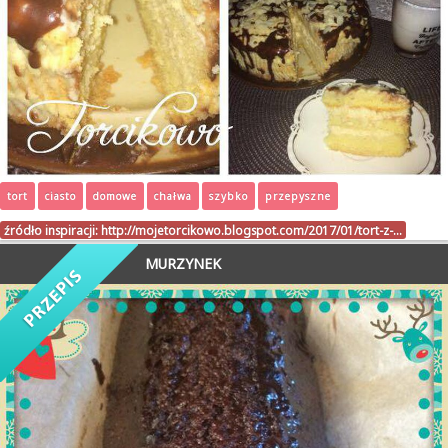
tort
ciasto
domowe
chałwa
szybko
przepyszne
źródło inspiracji:
http://mojetorcikowo.blogspot.com/2017/01/tort-z-…
MURZYNEK