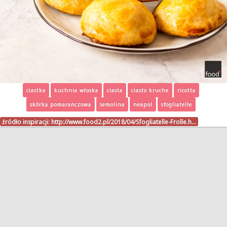
ciastka
kuchnia włoska
ciasta
ciasto kruche
ricotta
skórka pomarańczowa
semolina
neapol
sfogliatelle
źródło inspiracji:
http://www.food2.pl/2018/04/Sfogliatelle-Frolle.h…