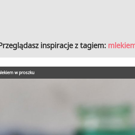
Przeglądasz inspiracje z tagiem:
mlekie
mlekiem w proszku