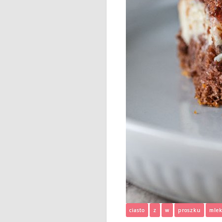
ciasto
z
w
proszku
mle