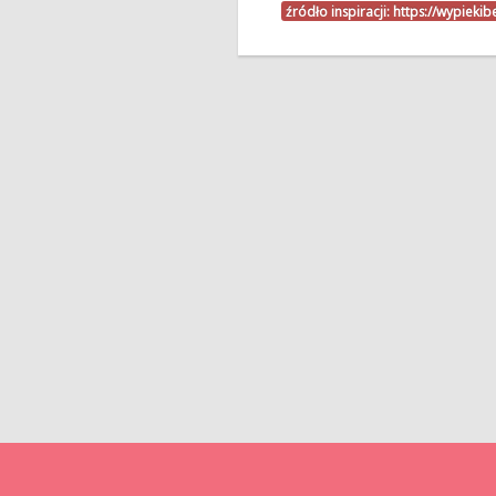
źródło inspiracji:
https://wypieki