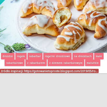
drożdże
rogale
rabarbar
rogaliki drożdżowe
na drożdżach
małe
rabarbarowe
z rabarbarem
z dżemem rabarbarowym
malutkie
źródło inspiracji:
https://gotowanietoproste.blogspot.com/2019/05/ro…