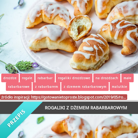
drożdże
rogale
rabarbar
rogaliki drożdżowe
na drożdżach
małe
rabarbarowe
z rabarbarem
z dżemem rabarbarowym
malutkie
źródło inspiracji:
https://gotowanietoproste.blogspot.com/2019/05/ro…
ROGALIKI Z DŻEMEM RABARBAROWYM