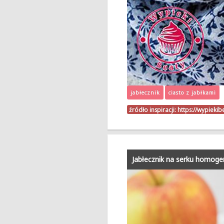
jabłecznik
ciasto z jabłkami
źródło inspiracji:
https://wypiekib
Jabłecznik na serku homog