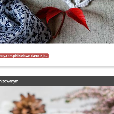
eaty.com.pl/kisielowe-ciasto-z-ja…
enizowanym