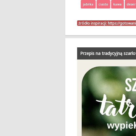
jabłka
ciasto
kawa
deser
źródło inspiracji:
https://gotowan
Przepis na tradycyjną szarl