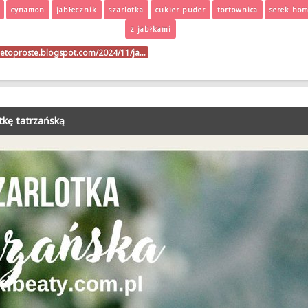
cynamon
jabłecznik
szarlotka
cukier puder
tortownica
serek ho
z jabłkami
ietoproste.blogspot.com/2024/11/ja…
otkę tatrzańską