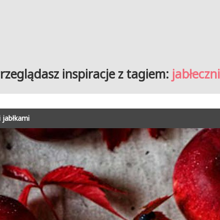
rzeglądasz inspiracje z tagiem:
jabłeczn
i jabłkami