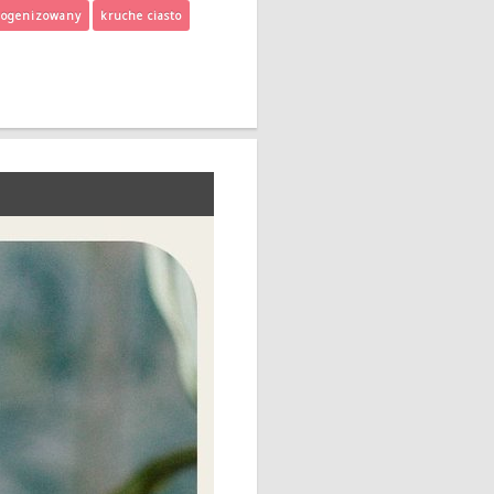
mogenizowany
kruche ciasto