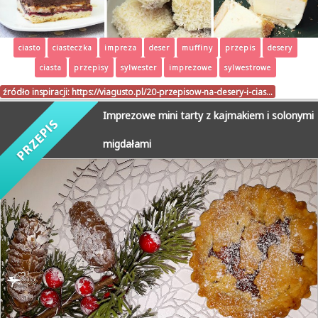
ciasto
ciasteczka
impreza
deser
muffiny
przepis
desery
ciasta
przepisy
sylwester
imprezowe
sylwestrowe
źródło inspiracji:
https://viagusto.pl/20-przepisow-na-desery-i-cias…
Imprezowe mini tarty z kajmakiem i solonymi
migdałami