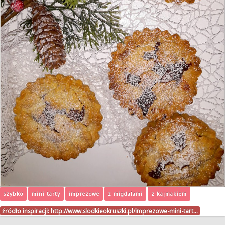
szybko
mini tarty
imprezowe
z migdałami
z kajmakiem
źródło inspiracji:
http://www.slodkieokruszki.pl/imprezowe-mini-tart…