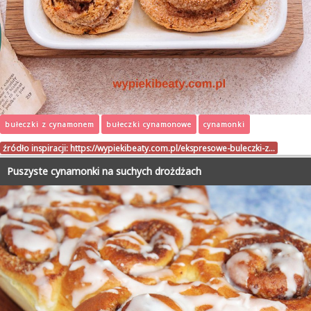
bułeczki z cynamonem
bułeczki cynamonowe
cynamonki
źródło inspiracji:
https://wypiekibeaty.com.pl/ekspresowe-buleczki-z…
Puszyste cynamonki na suchych drożdżach