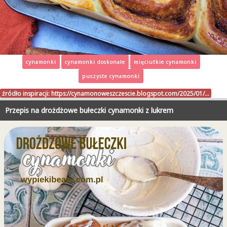
cynamonki
cynamonki doskonałe
mięciutkie cynamonki
puszyste cynamonki
źródło inspiracji:
https://cynamonoweszczescie.blogspot.com/2025/01/…
Przepis na drożdżowe bułeczki cynamonki z lukrem