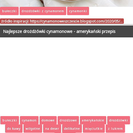
bułeczki
drożdżówki z cynamonem
cynamonki
źródło inspiracji:
https://cynamonoweszczescie.blogspot.com/2020/05/…
Najlepsze drożdżówki cynamonowe - amerykański przepis
bułeczki
cynamon
domowe
drożdżowe
amerykańskie
drożdżówki
do kawy
wilgotne
na deser
delikatne
mięciutkie
z lukrem