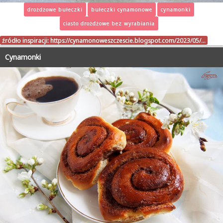
drożdżowe bułeczki
bułeczki cynamonowe
cynamonki
ciasto drożdżowe bez wyrabiania
źródło inspiracji:
https://cynamonoweszczescie.blogspot.com/2023/05/…
Cynamonki