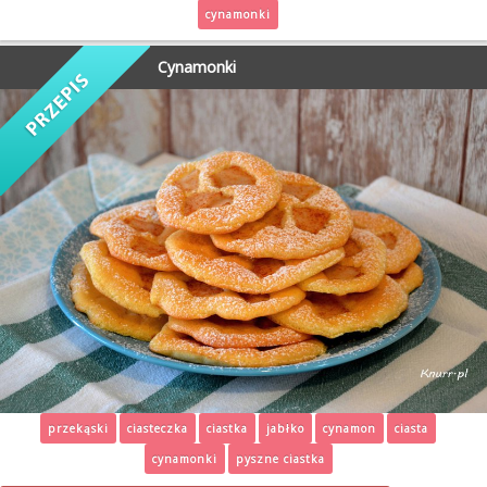
cynamonki
Cynamonki
przekąski
ciasteczka
ciastka
jabłko
cynamon
ciasta
cynamonki
pyszne ciastka