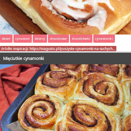
deser
cynamon
desery
drożdżowe
drożdżówki
cynamonki
źródło inspiracji:
https://viagusto.pl/puszyste-cynamonki-na-suchych…
Mięciutkie cynamonki