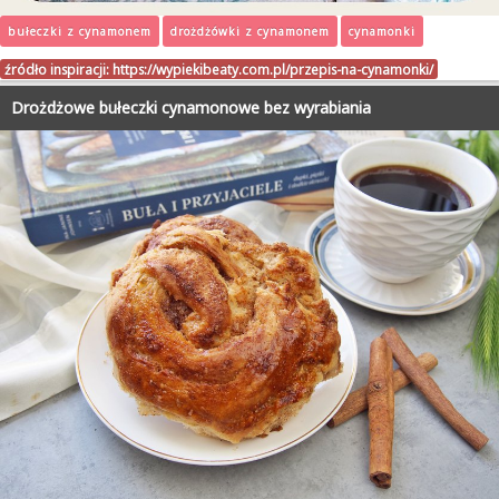
bułeczki z cynamonem
drożdżówki z cynamonem
cynamonki
źródło inspiracji:
https://wypiekibeaty.com.pl/przepis-na-cynamonki/
Drożdżowe bułeczki cynamonowe bez wyrabiania