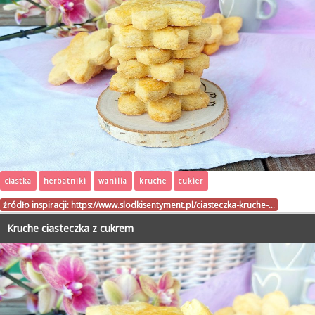
ciastka
herbatniki
wanilia
kruche
cukier
źródło inspiracji:
https://www.slodkisentyment.pl/ciasteczka-kruche-…
Kruche ciasteczka z cukrem