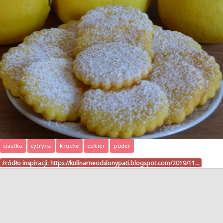
ciastka
cytryna
kruche
cukier
puder
źródło inspiracji:
https://kulinarneodslonypati.blogspot.com/2019/11…