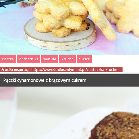
ciastka
herbatniki
wanilia
kruche
cukier
źródło inspiracji:
https://www.slodkisentyment.pl/ciasteczka-kruche-…
Pączki cynamonowe z brązowym cukrem