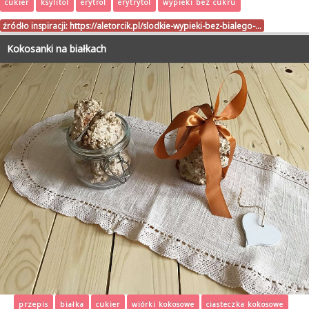
cukier
ksylitol
erytrol
erytrytol
wypieki bez cukru
źródło inspiracji:
https://aletorcik.pl/slodkie-wypieki-bez-bialego-…
Kokosanki na białkach
przepis
białka
cukier
wiórki kokosowe
ciasteczka kokosowe