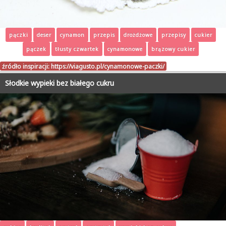
pączki
deser
cynamon
przepis
drożdżowe
przepisy
cukier
pączek
tłusty czwartek
cynamonowe
brązowy cukier
źródło inspiracji:
https://viagusto.pl/cynamonowe-paczki/
Słodkie wypieki bez białego cukru