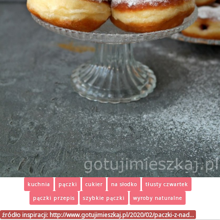
kuchnia
pączki
cukier
na słodko
tłusty czwartek
pączki przepis
szybkie pączki
wyroby naturalne
źródło inspiracji:
http://www.gotujimieszkaj.pl/2020/02/paczki-z-nad…