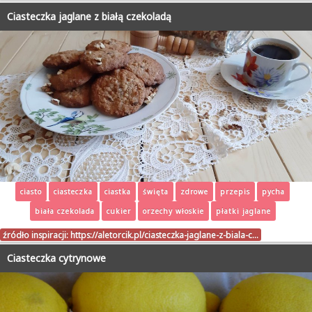
Ciasteczka jaglane z białą czekoladą
ciasto
ciasteczka
ciastka
święta
zdrowe
przepis
pycha
biała czekolada
cukier
orzechy włoskie
płatki jaglane
źródło inspiracji:
https://aletorcik.pl/ciasteczka-jaglane-z-biala-c…
Ciasteczka cytrynowe