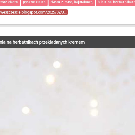
oste ciasto
pyszne ciasto
ciasto z masą kajmakową
3 bit na herbatnikac
oweszczescie.blogspot.com/2025/02/3…
zenia na herbatnikach przekładanych kremem