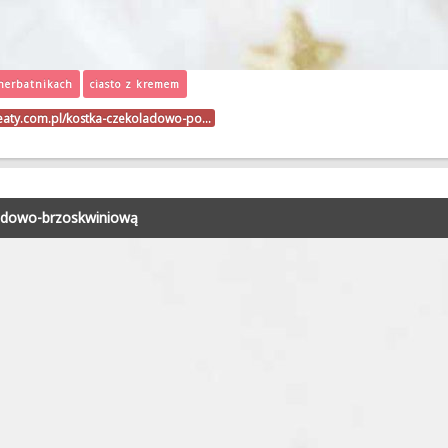
 herbatnikach
ciasto z kremem
beaty.com.pl/kostka-czekoladowo-po…
ladowo-brzoskwiniową