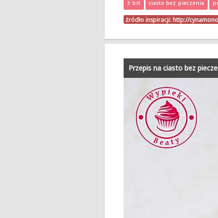
3 bit
ciasto bez pieczenia
pr
źródło inspiracji:
http://cynamon
Przepis na ciasto bez piec