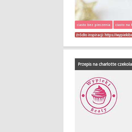
ciasto bez pieczenia
ciasto na
źródło inspiracji:
https://wypieki
Przepis na charlotte czeko