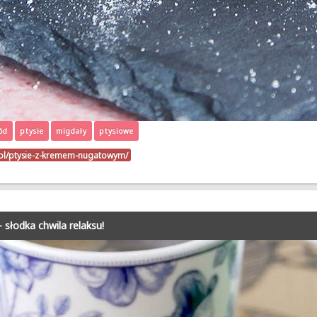
ód
ptysie
migdały
ptysiowe
o.pl/ptysie-z-kremem-nugatowym/
 słodka chwila relaksu!