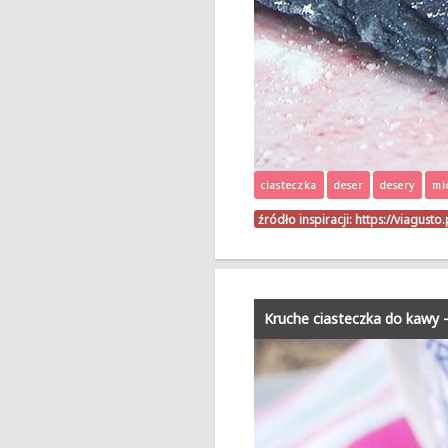
ciasteczka
deser
desery
mi
źródło inspiracji:
https://viagust
Kruche ciasteczka do kawy –