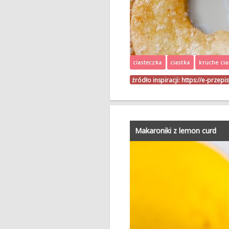
ciasteczka
ciastka
kruche cia
źródło inspiracji:
https://e-przepi
Makaroniki z lemon curd