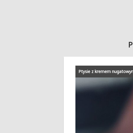
P
Ptysie z kremem nugatowy