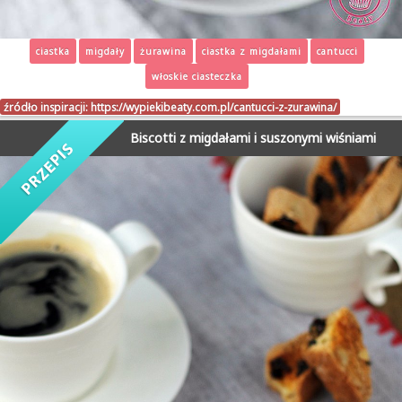
ciastka
migdały
żurawina
ciastka z migdałami
cantucci
włoskie ciasteczka
źródło inspiracji:
https://wypiekibeaty.com.pl/cantucci-z-zurawina/
Biscotti z migdałami i suszonymi wiśniami