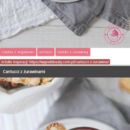
ciastka z migdałami
cantucci
ciastka z żurawiną
źródło inspiracji:
https://wypiekibeaty.com.pl/cantucci-z-zurawina/
Cantucci z żurawinami