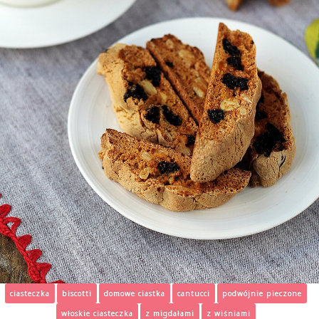
ciasteczka
biscotti
domowe ciastka
cantucci
podwójnie pieczone
włoskie ciasteczka
z migdałami
z wiśniami