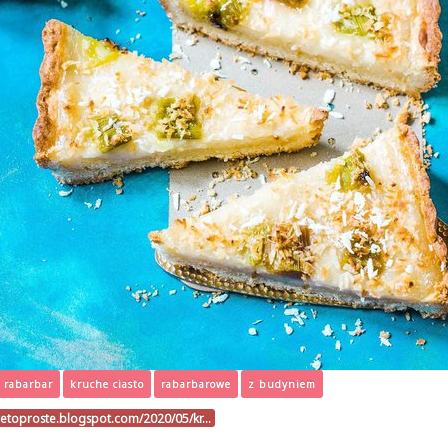
rabarbar
kruche ciasto
rabarbarowe
z budyniem
ietoproste.blogspot.com/2020/05/kr…