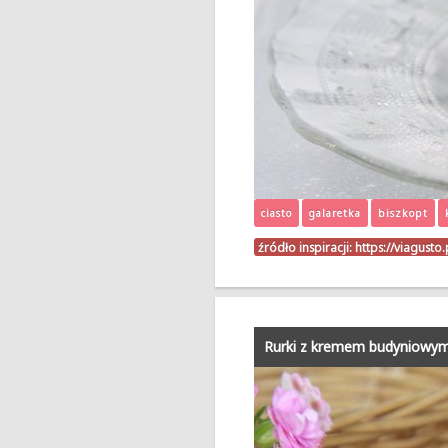
ciasto
galaretka
biszkopt
źródło inspiracji:
https://viagusto
Rurki z kremem budyniowy