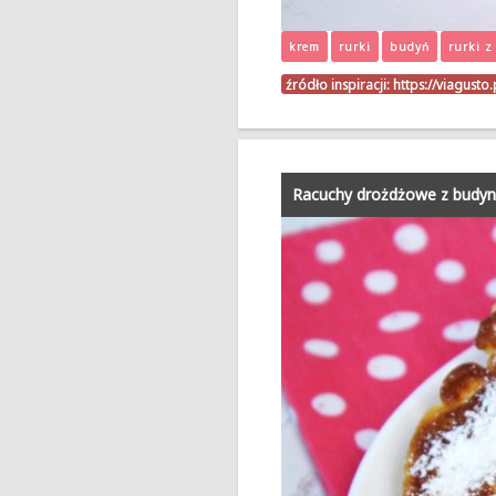
krem
rurki
budyń
rurki 
źródło inspiracji:
https://viagust
Racuchy drożdżowe z budy