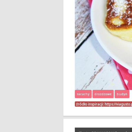
racuchy
drożdżowe
budyń
źródło inspiracji:
https://viagust