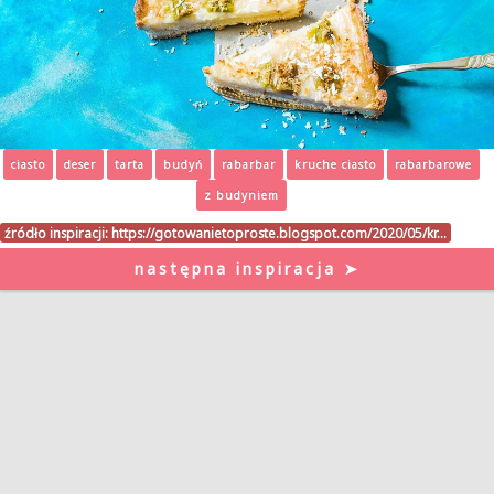
ciasto
deser
tarta
budyń
rabarbar
kruche ciasto
rabarbarowe
z budyniem
źródło inspiracji:
https://gotowanietoproste.blogspot.com/2020/05/kr…
następna inspiracja ➤