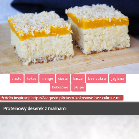
ciasto
kokos
mango
ciasta
kasza
bez cukru
jaglana
kokosowe
pulpa
źródło inspiracji:
https://viagusto.pl/ciasto-kokosowe-bez-cukru-z-m…
Proteinowy deserek z malinami