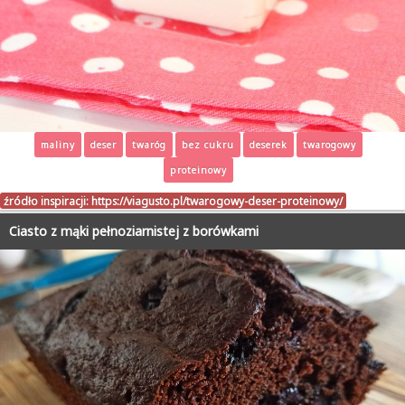
maliny
deser
twaróg
bez cukru
deserek
twarogowy
proteinowy
źródło inspiracji:
https://viagusto.pl/twarogowy-deser-proteinowy/
Ciasto z mąki pełnoziarnistej z borówkami