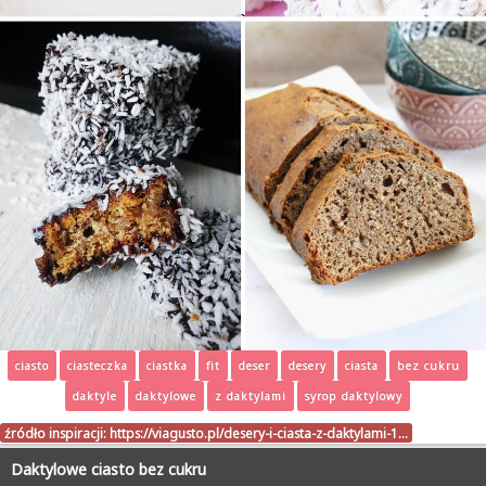
ciasto
ciasteczka
ciastka
fit
deser
desery
ciasta
bez cukru
daktyle
daktylowe
z daktylami
syrop daktylowy
źródło inspiracji:
https://viagusto.pl/desery-i-ciasta-z-daktylami-1…
Daktylowe ciasto bez cukru