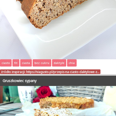
ciasto
fit
ciasta
bez cukru
daktyle
chia
źródło inspiracji:
https://viagusto.pl/przepis-na-ciasto-daktylowe-z…
Gruszkowiec sypany