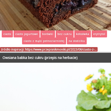
ciasto
ciasto jogurtowe
borówki
bez cukru
keksówka
erytrytol
ciasto z mąki pełnoziarnistej
na słodziku
źródło inspiracji:
https://www.przepisnikmoniki.pl/2023/06/ciasto-z-…
Owsiana babka bez cukru (przepis na herbacie)