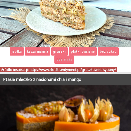
jabłka
kasza manna
gruszki
płatki owsiane
bez cukru
bez mąki
źródło inspiracji:
https://www.slodkisentyment.pl/gruszkowiec-sypany/
Ptasie mleczko z nasionami chia i mango