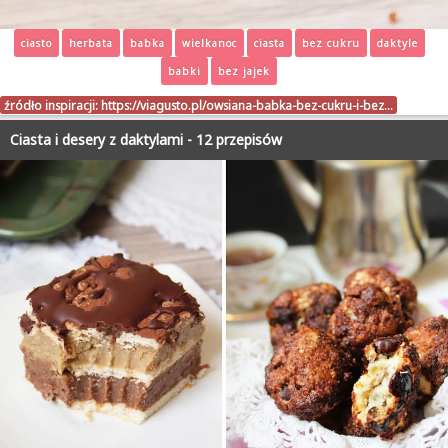
ciasto
herbata
babka
wielkanoc
ciasta
bez cukru
daktyle
babki
bez jajek
źródło inspiracji:
https://viagusto.pl/owsiana-babka-bez-cukru-i-bez…
Ciasta i desery z daktylami - 12 przepisów