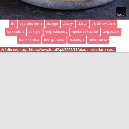
fit
bez pieczenia
mango
desery
ciasta
płatki owsiane
bez cukru
daktyle
olej kokosowy
mleko kokosowe
wegańskie
nasiona chia
bez glutenu
marakuja
miechunka
źródło inspiracji:
https://www.food2.pl/2022/11/ptasie-mleczko-z-nas…