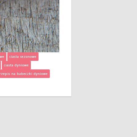
owe
ciasta sezonowe
ciasta dyniowe
rzepis na babeczki dyniowe