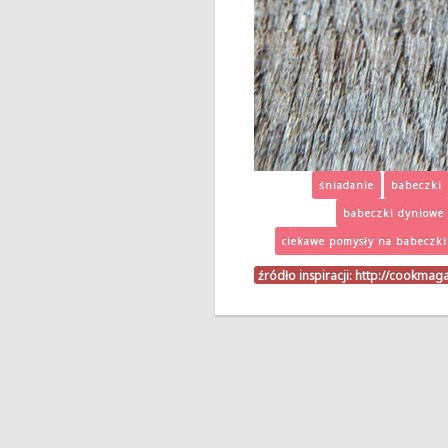
śniadanie
babeczki
babeczki dyniowe
ciekawe pomysły na babeczki
źródło inspiracji:
http://cookmag