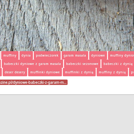
muffiny
dynia
podwieczorek
garam masala
dyniowe
muffiny dyni
babeczki dyniowe z garam masala
babeczki sezonowe
babeczki z dynią
deser desery
muffinki dyniowe
muffinki z dynią
muffiny z dynią
p
azine.pl/dyniowe-babeczki-z-garam-m…