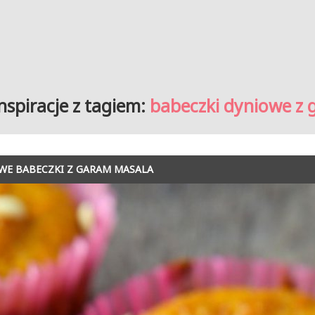
nspiracje z tagiem:
babeczki dyniowe z
WE BABECZKI Z GARAM MASALA