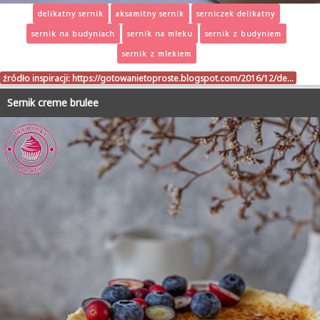
delikatny sernik
aksamitny sernik
serniczek delikatny
sernik na budyniach
sernik na mleku
sernik z budyniem
sernik z mlekiem
źródło inspiracji:
https://gotowanietoproste.blogspot.com/2016/12/de…
Sernik creme brulee