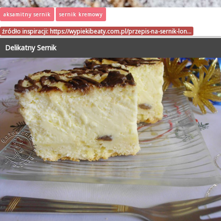
aksamitny sernik
sernik kremowy
źródło inspiracji:
https://wypiekibeaty.com.pl/przepis-na-sernik-lon…
Delikatny Sernik