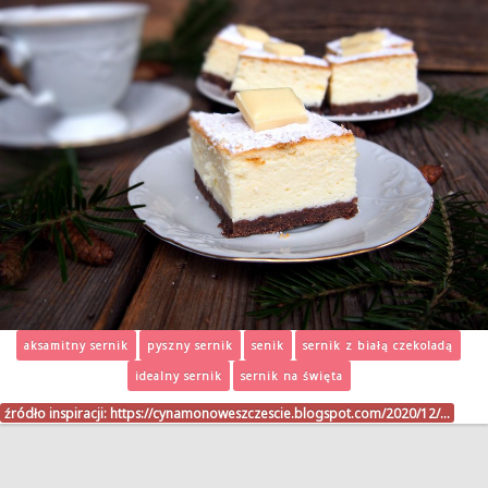
aksamitny sernik
pyszny sernik
senik
sernik z białą czekoladą
idealny sernik
sernik na święta
źródło inspiracji:
https://cynamonoweszczescie.blogspot.com/2020/12/…