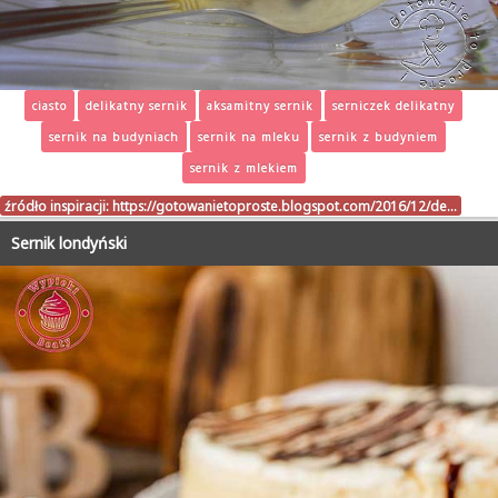
ciasto
delikatny sernik
aksamitny sernik
serniczek delikatny
sernik na budyniach
sernik na mleku
sernik z budyniem
sernik z mlekiem
źródło inspiracji:
https://gotowanietoproste.blogspot.com/2016/12/de…
Sernik londyński