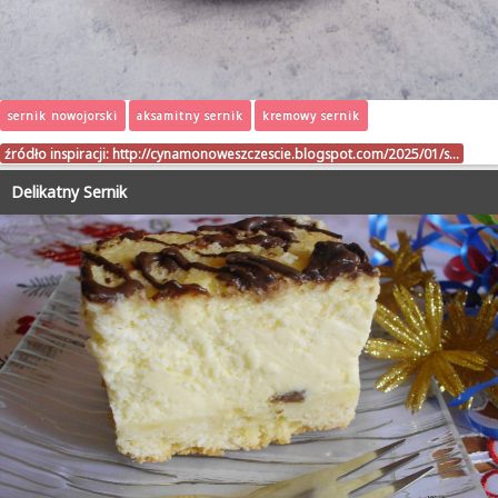
sernik nowojorski
aksamitny sernik
kremowy sernik
źródło inspiracji:
http://cynamonoweszczescie.blogspot.com/2025/01/s…
Delikatny Sernik