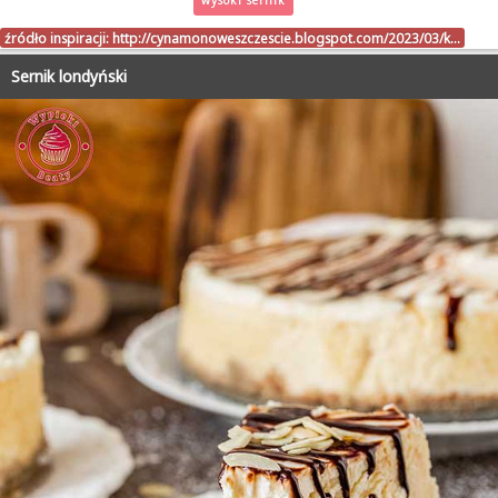
wysoki sernik
źródło inspiracji:
http://cynamonoweszczescie.blogspot.com/2023/03/k…
Sernik londyński