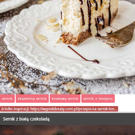
sernik
aksamitny sernik
kremowy sernik
sernik z londynu
źródło inspiracji:
https://wypiekibeaty.com.pl/przepis-na-sernik-lon…
Sernik z białą czekoladą