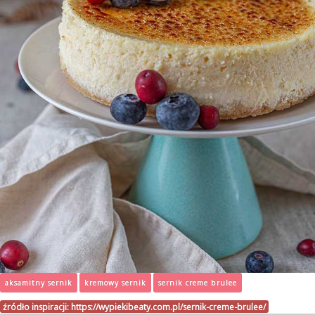
aksamitny sernik
kremowy sernik
sernik creme brulee
źródło inspiracji:
https://wypiekibeaty.com.pl/sernik-creme-brulee/