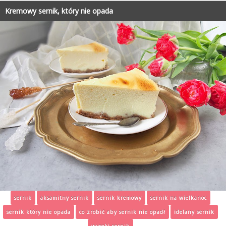
Kremowy sernik, który nie opada
sernik
aksamitny sernik
sernik kremowy
sernik na wielkanoc
sernik który nie opada
co zrobić aby sernik nie opadł
idelany sernik