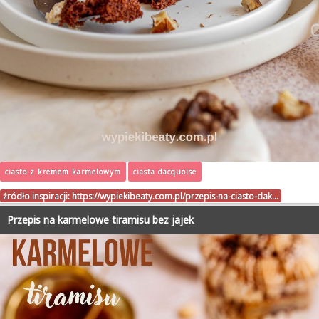
ciasto z kremem karmelowym
ciasta dacquoise
źródło inspiracji:
https://wypiekibeaty.com.pl/przepis-na-ciasto-dak…
Przepis na karmelowe tiramisu bez jajek