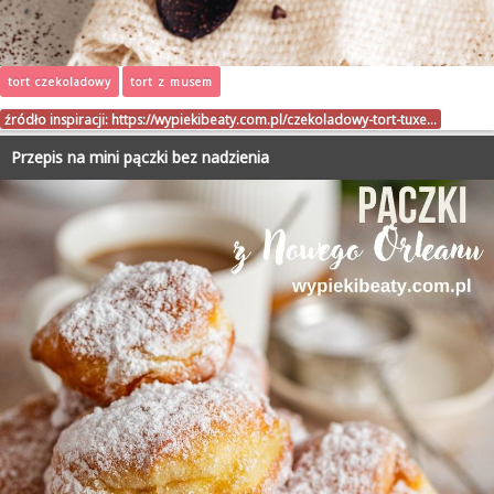
tort czekoladowy
tort z musem
źródło inspiracji:
https://wypiekibeaty.com.pl/czekoladowy-tort-tuxe…
Przepis na mini pączki bez nadzienia