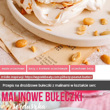
masło orzechowe
bezy z kremem orzechowym
orzechowe bezy
źródło inspiracji:
https://wypiekibeaty.com.pl/bezy-peanut-butter/
Przepis na drożdżowe bułeczki z malinami w kształcie serc