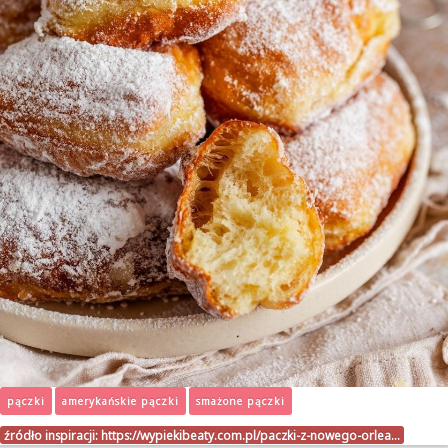
pączki
amerykańskie pączki
smażone pączki
źródło inspiracji:
https://wypiekibeaty.com.pl/paczki-z-nowego-orlea…