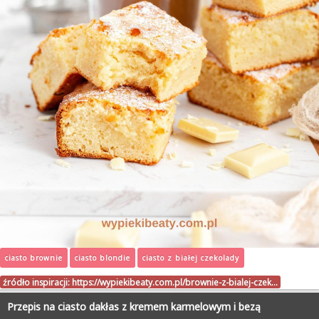
ciasto brownie
ciasto blondie
ciasto z białej czekolady
źródło inspiracji:
https://wypiekibeaty.com.pl/brownie-z-bialej-czek…
Przepis na ciasto dakłas z kremem karmelowym i bezą