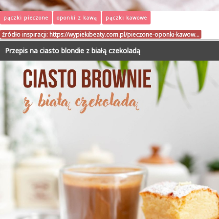
pączki pieczone
oponki z kawą
pączki kawowe
źródło inspiracji:
https://wypiekibeaty.com.pl/pieczone-oponki-kawow…
Przepis na ciasto blondie z białą czekoladą