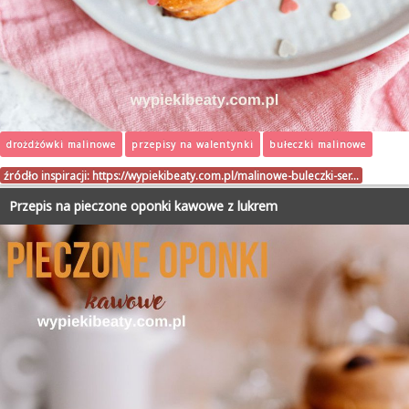
drożdżówki malinowe
przepisy na walentynki
bułeczki malinowe
źródło inspiracji:
https://wypiekibeaty.com.pl/malinowe-buleczki-ser…
Przepis na pieczone oponki kawowe z lukrem