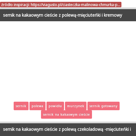
źródło inspiracji:
https://viagusto.pl/ciasteczka-malinowa-chmurka-p…
sernik na kakaowym cieście z polewą-mięciuteńki i kremowy
sernik
polewa
powidła
murzynek
sernik gotowany
sernik na kakaowym cieście
sernik na kakaowym cieście z polewą czekoladową -mięciuteńki i