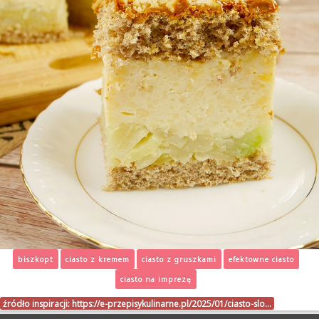
biszkopt
ciasto z kremem
ciasto z gruszkami
efektowne ciasto
ciasto na imprezę
źródło inspiracji:
https://e-przepisykulinarne.pl/2025/01/ciasto-slo…