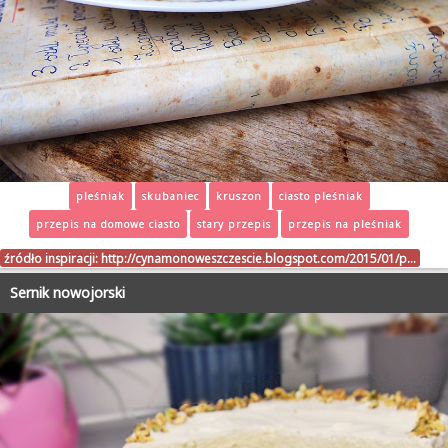
pleśniak
skubaniec
kruszon
ciasto pleśniak
przepis na domowe ciasto
stary przepis
przepis na pleśniak
źródło inspiracji:
http://cynamonoweszczescie.blogspot.com/2015/01/p…
Sernik nowojorski