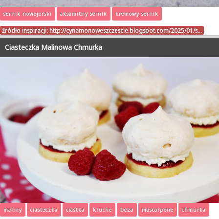
sernik nowojorski
aksamitny sernik
kremowy sernik
źródło inspiracji:
http://cynamonoweszczescie.blogspot.com/2025/01/s…
Ciasteczka Malinowa Chmurka
maliny
ciasteczka
ciastka
kruche
beza
mascarpone
chmurka