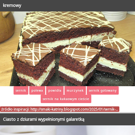
kremowy
sernik
polewa
powidła
murzynek
sernik gotowany
sernik na kakaowym cieście
źródło inspiracji:
http://smaki-katriny.blogspot.com/2025/01/sernik-…
Ciasto z dziurami wypełnionymi galaretką