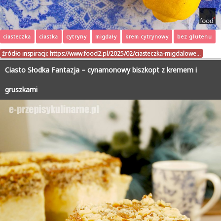
ciasteczka
ciastka
cytryny
migdały
krem cytrynowy
bez glutenu
źródło inspiracji:
https://www.food2.pl/2025/02/ciasteczka-migdalowe…
Ciasto Słodka Fantazja – cynamonowy biszkopt z kremem i
gruszkami