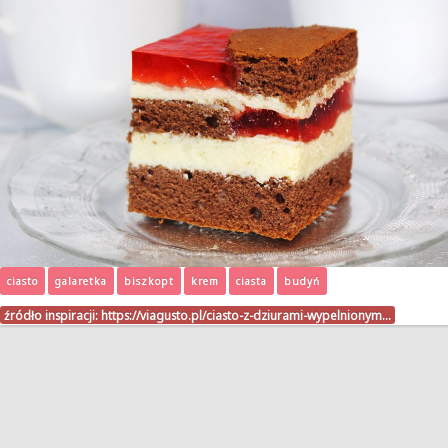
ciasto
galaretka
biszkopt
krem
ciasta
budyń
źródło inspiracji:
https://viagusto.pl/ciasto-z-dziurami-wypelnionym…