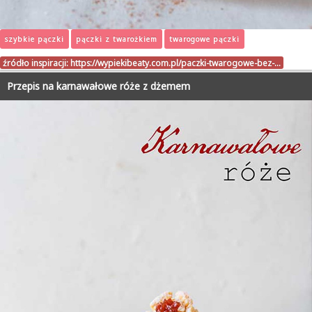
szybkie pączki
pączki z twarożkiem
twarogowe pączki
źródło inspiracji:
https://wypiekibeaty.com.pl/paczki-twarogowe-bez-…
Przepis na karnawałowe róże z dżemem