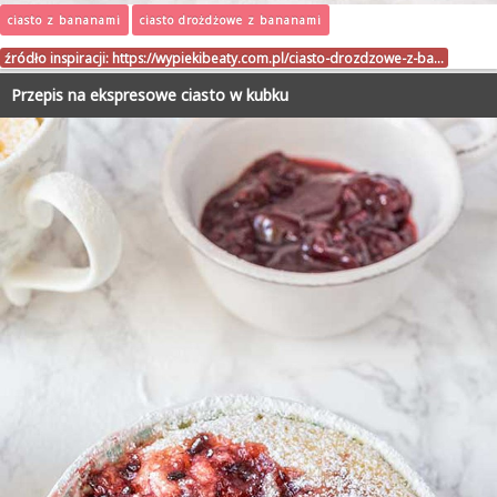
ciasto z bananami
ciasto drożdżowe z bananami
źródło inspiracji:
https://wypiekibeaty.com.pl/ciasto-drozdzowe-z-ba…
Przepis na ekspresowe ciasto w kubku