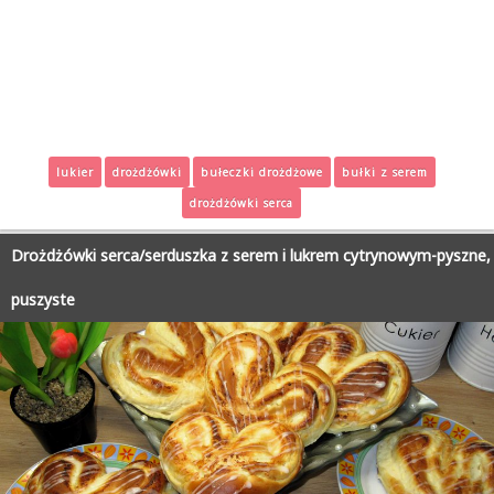
lukier
drożdżówki
bułeczki drożdżowe
bułki z serem
drożdżówki serca
Drożdżówki serca/serduszka z serem i lukrem cytrynowym-pyszne,
puszyste