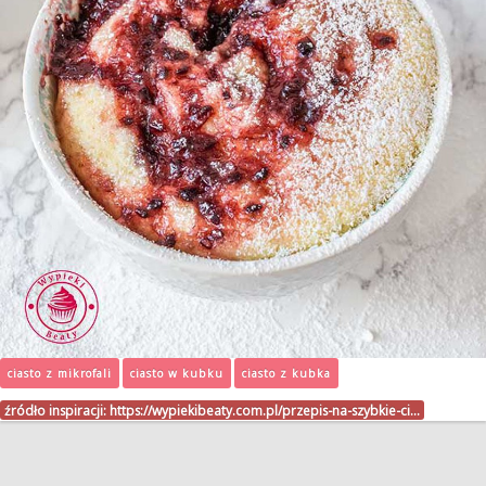
ciasto z mikrofali
ciasto w kubku
ciasto z kubka
źródło inspiracji:
https://wypiekibeaty.com.pl/przepis-na-szybkie-ci…