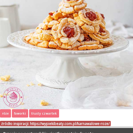
róże
faworki
tłusty czwartek
źródło inspiracji:
https://wypiekibeaty.com.pl/karnawalowe-roze/