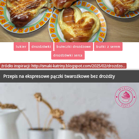
lukier
drożdżówki
bułeczki drożdżowe
bułki z serem
drożdżówki serca
źródło inspiracji:
http://smaki-katriny.blogspot.com/2025/02/drozdzo…
Przepis na ekspresowe pączki twarożkowe bez drożdży