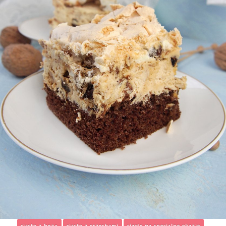
ciasto z bezą
ciasto z orzechami
ciasto na specjalne okazje