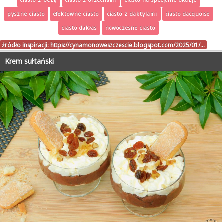
pyszne ciasto
efektowne ciasto
ciasto z daktylami
ciasto dacquoise
ciasto dakłas
nowoczesne ciasto
źródło inspiracji:
https://cynamonoweszczescie.blogspot.com/2025/01/…
Krem sułtański