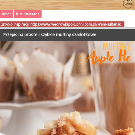
deser
bita śmietana
źródło inspiracji:
https://www.wedrowkipokuchni.com.pl/krem-sultansk…
Przepis na proste i szybkie muffiny szarlotkowe