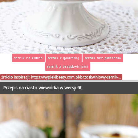
sernik na zimno
sernik z galaretką
sernik bez pieczenia
sernik z brzoskwiniami
źródło inspiracji:
https://wypiekibeaty.com.pl/brzoskwiniowy-sernik-…
Przepis na ciasto wiewiórka w wersji fit