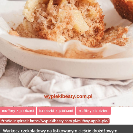
muffiny z jabłkami
babeczki z jabłkami
muffiny dla dzieci
źródło inspiracji:
https://wypiekibeaty.com.pl/muffiny-apple-pie/
Warkocz czekoladowy na listkowanym cieście drożdżowym