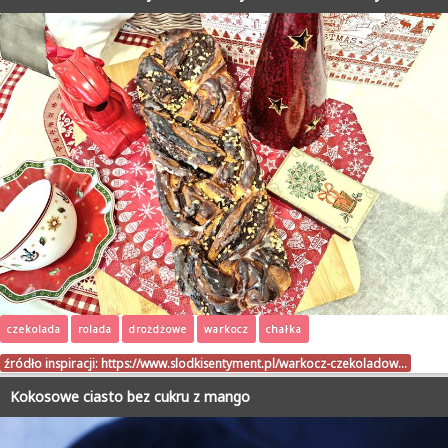
czekolada
rolada
drożdżowe
warkocz
chałka
źródło inspiracji:
https://www.slodkisentyment.pl/warkocz-czekoladow…
Kokosowe ciasto bez cukru z mango