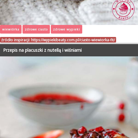
wiewiórka
zdrowe ciasto
zdrowe wypieki
źródło inspiracji:
https://wypiekibeaty.com.pl/ciasto-wiewiorka-fit/
Przepis na placuszki z nutellą i wiśniami