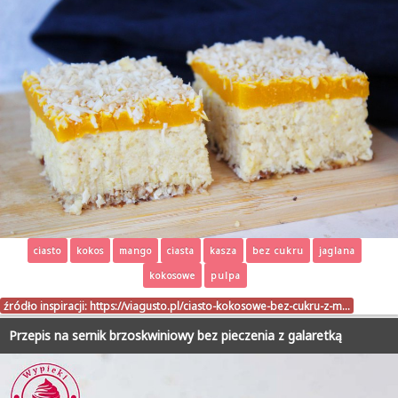
ciasto
kokos
mango
ciasta
kasza
bez cukru
jaglana
kokosowe
pulpa
źródło inspiracji:
https://viagusto.pl/ciasto-kokosowe-bez-cukru-z-m…
Przepis na sernik brzoskwiniowy bez pieczenia z galaretką