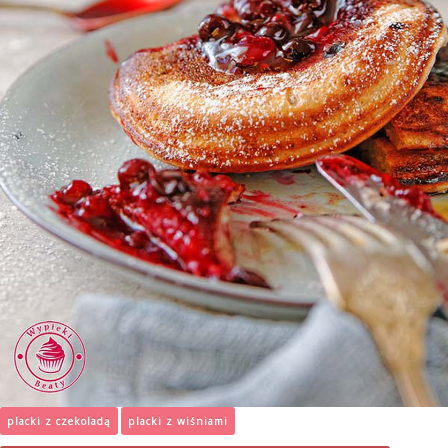
placki z czekoladą
placki z wiśniami