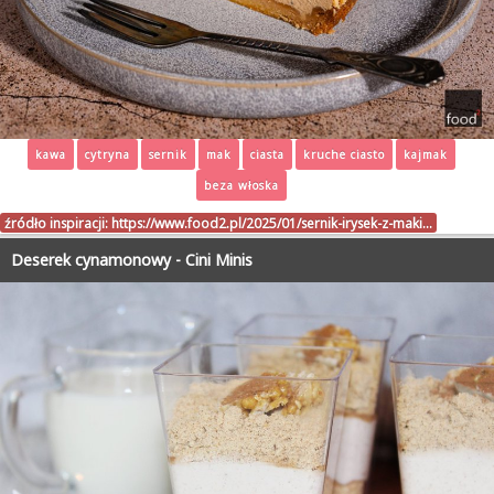
kawa
cytryna
sernik
mak
ciasta
kruche ciasto
kajmak
beza włoska
źródło inspiracji:
https://www.food2.pl/2025/01/sernik-irysek-z-maki…
Deserek cynamonowy - Cini Minis