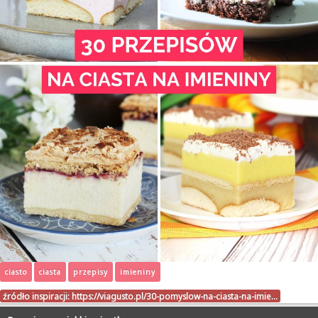
ciasto
ciasta
przepisy
imieniny
źródło inspiracji:
https://viagusto.pl/30-pomyslow-na-ciasta-na-imie…