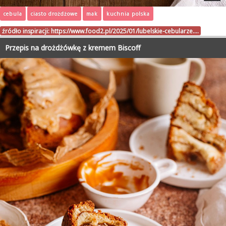
cebula
ciasto drożdżowe
mak
kuchnia polska
źródło inspiracji:
https://www.food2.pl/2025/01/lubelskie-cebularze.…
Przepis na drożdżówkę z kremem Biscoff