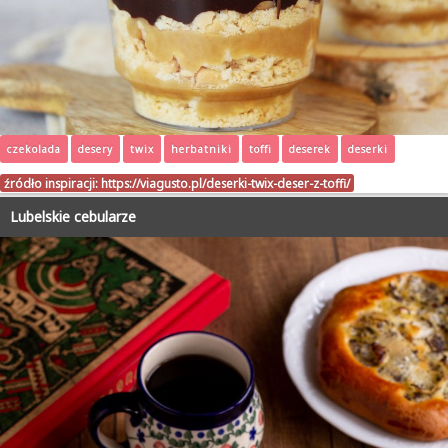
czekolada
desery
twix
herbatniki
toffi
deserek
deserki
źródło inspiracji:
https://viagusto.pl/deserki-twix-deser-z-toffi/
Lubelskie cebularze