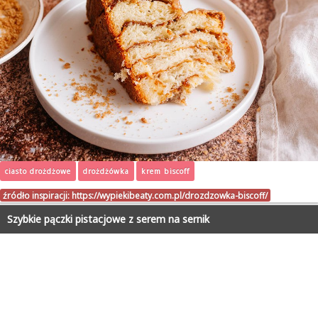
ciasto drożdżowe
drożdżówka
krem biscoff
źródło inspiracji:
https://wypiekibeaty.com.pl/drozdzowka-biscoff/
Szybkie pączki pistacjowe z serem na sernik