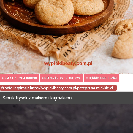
ciastka z cynamonem
ciasteczka cynamonowe
miękkie ciasteczka
źródło inspiracji:
https://wypiekibeaty.com.pl/przepis-na-miekkie-ci…
Sernik Irysek z makiem i kajmakiem