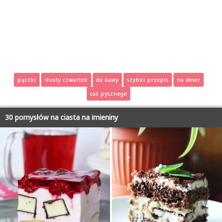
pączki
tłusty czwartek
do kawy
szybki przepis
na deser
coś pysznego
30 pomysłów na ciasta na imieniny