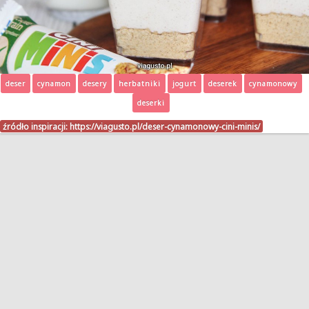
deser
cynamon
desery
herbatniki
jogurt
deserek
cynamonowy
deserki
źródło inspiracji:
https://viagusto.pl/deser-cynamonowy-cini-minis/