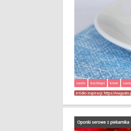
ciasto
biszkopt
krem
ciast
źródło inspiracji:
https://viagusto
Oponki serowe z piekarnika 