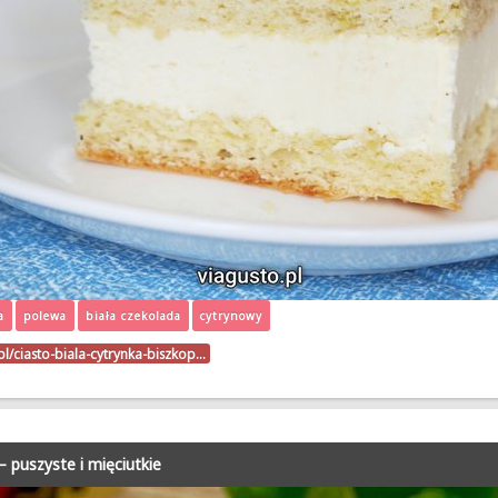
a
polewa
biała czekolada
cytrynowy
.pl/ciasto-biala-cytrynka-biszkop…
– puszyste i mięciutkie