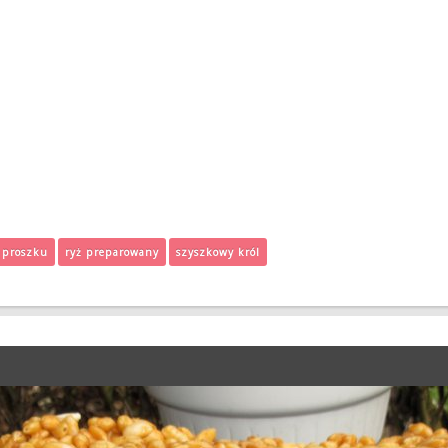
 proszku
ryż preparowany
szyszkowy król