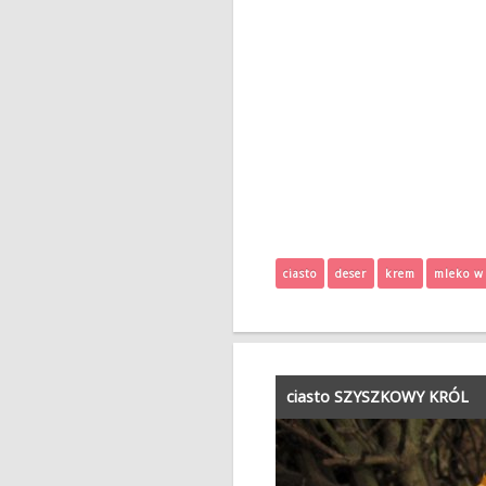
ciasto
deser
krem
mleko w
ciasto SZYSZKOWY KRÓL