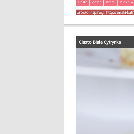
ciasto
deser
krem
mleko w
źródło inspiracji:
http://smaki-kat
Ciasto Biała Cytrynka