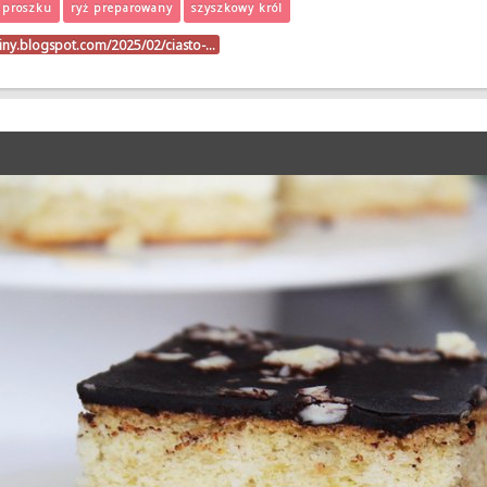
 proszku
ryż preparowany
szyszkowy król
riny.blogspot.com/2025/02/ciasto-…