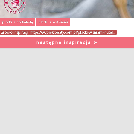
placki z czekoladą
placki z wiśniami
źródło inspiracji:
https://wypiekibeaty.com.pl/placki-wisniami-nutel…
następna inspiracja ➤