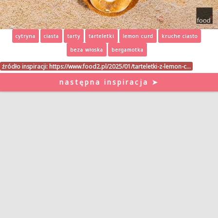
cytryna
ciasta
tarty
tarteletki
lemon curd
kruche ciasto
beza włoska
bergamotka
źródło inspiracji:
https://www.food2.pl/2025/01/tarteletki-z-lemon-c…
następna inspiracja ➤