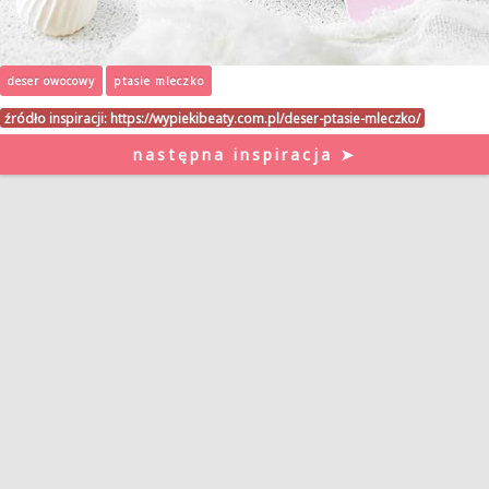
deser owocowy
ptasie mleczko
źródło inspiracji:
https://wypiekibeaty.com.pl/deser-ptasie-mleczko/
następna inspiracja ➤