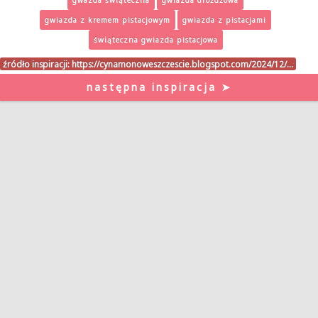
gwiazda z kremem pistacjowym
gwiazda z pistacjami
świąteczna gwiazda pistacjowa
źródło inspiracji:
https://cynamonoweszczescie.blogspot.com/2024/12/…
następna inspiracja ➤