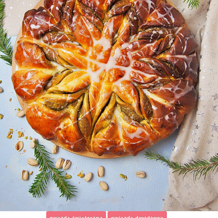
gwazda świąteczna
gwiazda drożdżowa