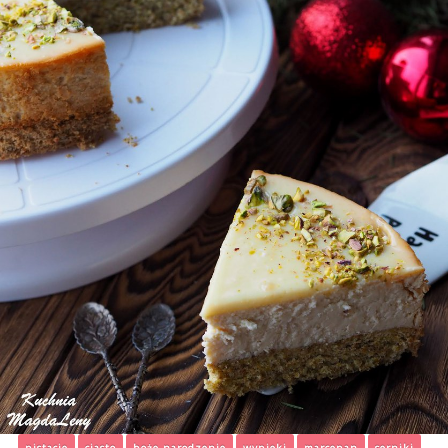
pistacje
ciasto
boże narodzenie
wypieki
marcepan
serniki