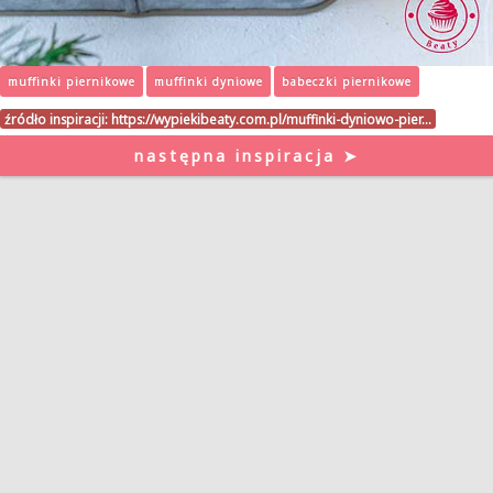
muffinki piernikowe
muffinki dyniowe
babeczki piernikowe
źródło inspiracji:
https://wypiekibeaty.com.pl/muffinki-dyniowo-pier…
następna inspiracja ➤